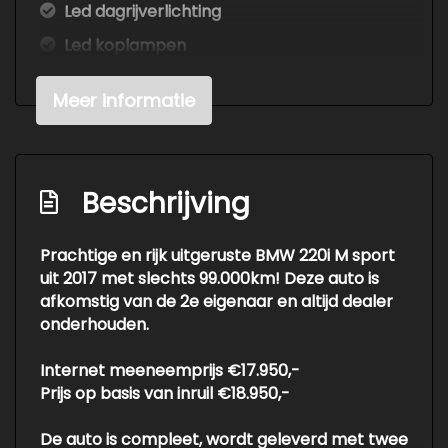
Led dagrijverlichting
Led koplampen
Lichtmetalen velgen 16"
Meer informatie
Mistlampen voor
Parkeer assistent
Parkeersensor achter
Beschrijving
Parkeersensor voor
Ruitensproeiers/wisserbladen
Prachtige en rijk uitgeruste BMW 220i M sport
verwarmbaar
uit 2017 met slechts 99.000km! Deze auto is
afkomstig van de 2e eigenaar en altijd dealer
Sportonderstel
Overige
onderhouden.
Internet meeneemprijs €17.950,-
Achteropkomend verkeer waarschuwing
Prijs op basis van inruil €18.950,-
Anti blokkeer systeem
Anti doorslip regeling
De auto is compleet, wordt geleverd met twee