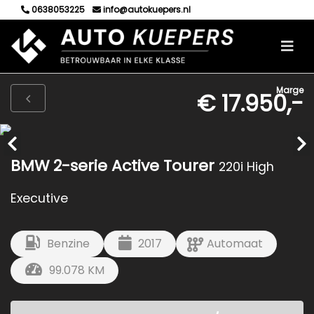
0638053225
info@autokuepers.nl
Marge
€ 17.950,-
BMW 2-serie Active Tourer
220i High
Executive
Benzine
2017
Automaat
99.078 KM