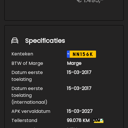
€ 1.495,-
• Keramische Coating (+/- 5 jaar)
• Demonteren en coaten wielen
• Spuiten wielnaven
Specificaties
Kenteken
NN156K
NL
BTW of Marge
Marge
Datum eerste
15-03-2017
toelating
Datum eerste
15-03-2017
toelating
(internationaal)
APK vervaldatum
15-03-2027
Tellerstand
99.078 KM