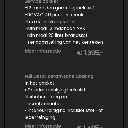
vrijwaren
Service pakket
-12 maanden garantie, inclusief:
- Volledige inspectie
-BOVAG 40 punten check
- Poetsen binnen en buiten
-Luxe kentekenplaten
-Minimaal 12 maanden APK
-Minimaal 20 liter brandstof
-Tenaamstelling van het kenteken
-Vrijwaren van de inruilauto
Meer informatie
€ 1.395,-
-Onderhoud conform
fabrieksvoorschrift
-Professioneel poetsen en
polijsten
Full Detail Keramische Coating
In het pakket:
• Exterieurreiniging inclusief
kleibehandeling en
decontaminatie
• Interieurreiniging inclusief stof- of
lederreiniging
• 3-staps lakcorrectie
Meer informatie