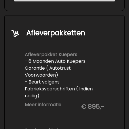
Afleverpakketten
Afleverpakket Kuepers
- 6 Maanden Auto Kuepers
Garantie ( Autotrust
Voorwaarden)
- Beurt volgens
Fabrieksvoorschriften ( Indien
nodig)
- Minimaal 6 maanden APK
Meer informatie
€ 895,-
- Minimaal 3 mm banden profiel
- Kwart tank brandstof
- Tenaamstelling en eventueel