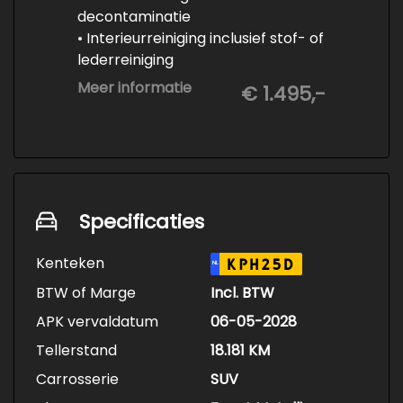
decontaminatie
• Interieurreiniging inclusief stof- of
lederreiniging
• 3-staps lakcorrectie
Meer informatie
€ 1.495,-
• Keramische Coating (+/- 5 jaar)
• Demonteren en coaten wielen
• Spuiten wielnaven
Specificaties
Kenteken
KPH25D
NL
BTW of Marge
Incl. BTW
APK vervaldatum
06-05-2028
Tellerstand
18.181 KM
Carrosserie
SUV