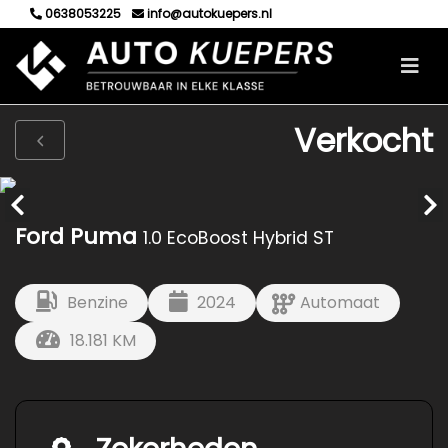
0638053225
info@autokuepers.nl
Verkocht
Ford Puma
1.0 EcoBoost Hybrid ST
Benzine
2024
Automaat
18.181 KM