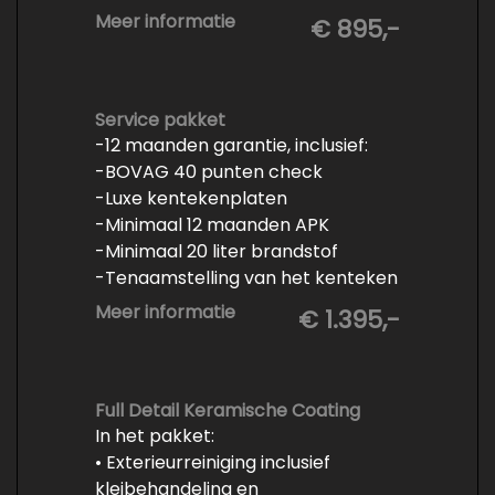
- Minimaal 6 maanden APK
Meer informatie
€ 895,-
- Minimaal 3 mm banden profiel
- Kwart tank brandstof
- Tenaamstelling en eventueel
vrijwaren
Service pakket
-12 maanden garantie, inclusief:
- Volledige inspectie
-BOVAG 40 punten check
- Poetsen binnen en buiten
-Luxe kentekenplaten
-Minimaal 12 maanden APK
-Minimaal 20 liter brandstof
-Tenaamstelling van het kenteken
-Vrijwaren van de inruilauto
Meer informatie
€ 1.395,-
-Onderhoud conform
fabrieksvoorschrift
-Professioneel poetsen en
polijsten
Full Detail Keramische Coating
In het pakket:
• Exterieurreiniging inclusief
kleibehandeling en