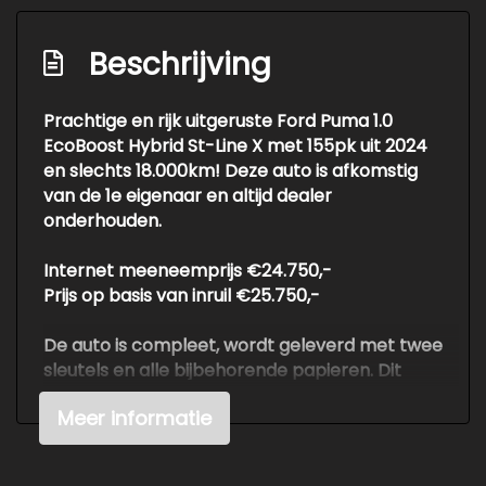
Elektronische remkrachtverdeling
Full-led koplampen
Beschrijving
Geluidsisolerend glas
Prachtige en rijk uitgeruste Ford Puma 1.0
Hemelbekleding donker
EcoBoost Hybrid St-Line X met 155pk uit 2024
Hoofd airbag(s) achter
en slechts 18.000km! Deze auto is afkomstig
van de 1e eigenaar en altijd dealer
Hoofd airbag(s) voor
onderhouden.
Keyless start
Internet meeneemprijs €24.750,-
Lichtmetalen velgen 10-spaaks 17"
Prijs op basis van inruil €25.750,-
Matrix led koplampen
De auto is compleet, wordt geleverd met twee
Multimedia scherm standaard
sleutels en alle bijbehorende papieren. Dit
Passagiersairbag
voertuig is 100% zonder schade verleden.
Meer informatie
Rijstrooksensor met correctie
Schakelpaddles
Voor meer info of een vrijblijvende offerte /