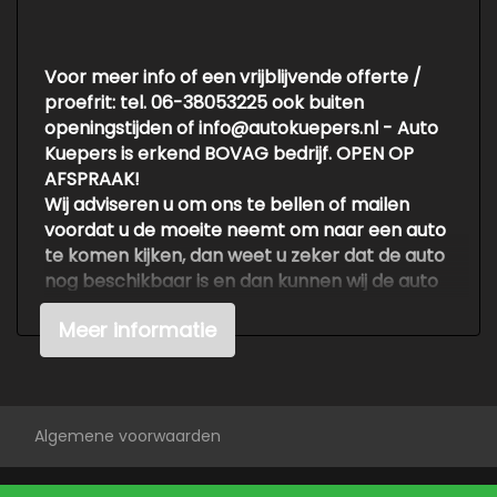
Exterieur
Buitenspiegels elektrisch verstelbaar
Voor meer info of een vrijblijvende offerte /
proefrit: tel. 06-38053225 ook buiten
Centrale vergrendeling met
openingstijden of info@autokuepers.nl - Auto
afstandsbediening
Kuepers is erkend BOVAG bedrijf. OPEN OP
Lichtmetalen velgen 16"
AFSPRAAK!
Wij adviseren u om ons te bellen of mailen
voordat u de moeite neemt om naar een auto
te komen kijken, dan weet u zeker dat de auto
nog beschikbaar is en dan kunnen wij de auto
klaarzetten voor een vrijblijvende testrit.
Meer informatie
Voor meer en betere foto's kijk op de
website http://www.autokuepers.nl
Kwaliteit is voor ons erg belangrijk. Wij kopen
Algemene voorwaarden
auto's in tegen betaalbare prijzen, hebben
geen duur en groot pand en hebben geen