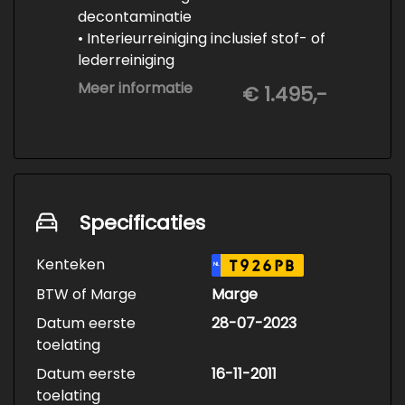
decontaminatie
• Interieurreiniging inclusief stof- of
lederreiniging
• 3-staps lakcorrectie
Meer informatie
€ 1.495,-
• Keramische Coating (+/- 5 jaar)
• Demonteren en coaten wielen
• Spuiten wielnaven
Specificaties
Kenteken
T926PB
NL
BTW of Marge
Marge
Datum eerste
28-07-2023
toelating
Datum eerste
16-11-2011
toelating