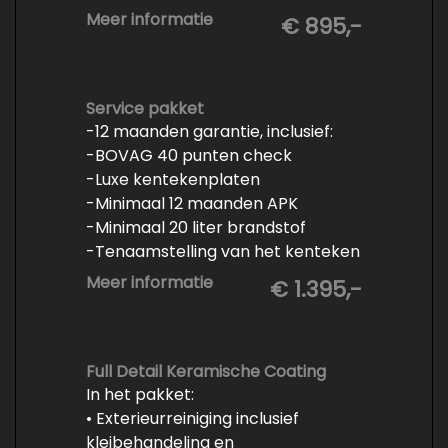
- Minimaal 6 maanden APK
Meer informatie
€ 895,-
- Minimaal 3 mm banden profiel
- Kwart tank brandstof
- Tenaamstelling en eventueel
vrijwaren
Service pakket
-12 maanden garantie, inclusief:
- Volledige inspectie
-BOVAG 40 punten check
- Poetsen binnen en buiten
-Luxe kentekenplaten
-Minimaal 12 maanden APK
-Minimaal 20 liter brandstof
-Tenaamstelling van het kenteken
-Vrijwaren van de inruilauto
Meer informatie
€ 1.395,-
-Onderhoud conform
fabrieksvoorschrift
-Professioneel poetsen en
polijsten
Full Detail Keramische Coating
In het pakket:
• Exterieurreiniging inclusief
kleibehandeling en