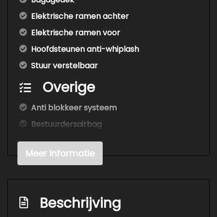
Elektrische ramen achter
Elektrische ramen voor
Hoofdsteunen anti-whiplash
Stuur verstelbaar
Overige
Anti blokkeer systeem
Bestuurdersairbag
Elektronisch stabiliteits programma
Meer informatie
Hoofd airbag(s) achter
Hoofd airbag(s) voor
Passagiersairbag
Beschrijving
Zij airbag(s) voor