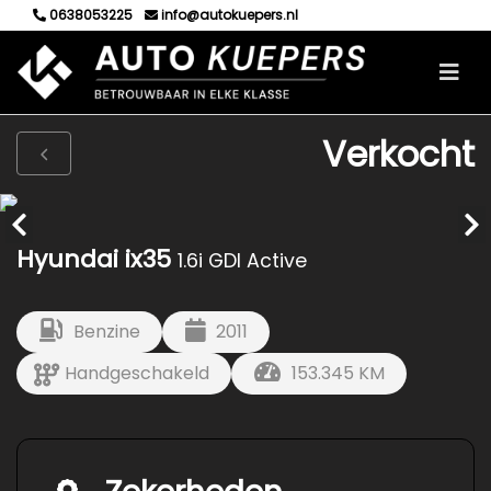
0638053225
info@autokuepers.nl
Verkocht
Hyundai ix35
1.6i GDI Active
Benzine
2011
Handgeschakeld
153.345 KM