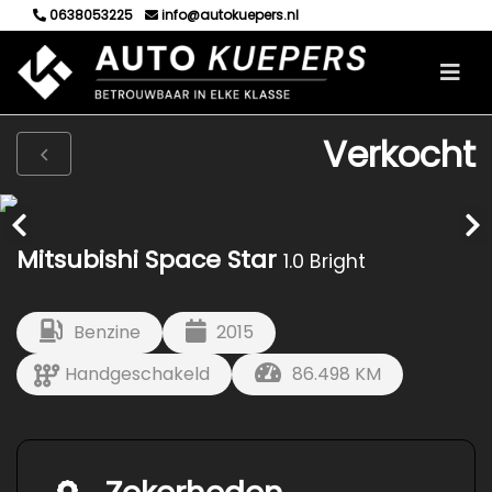
0638053225
info@autokuepers.nl
Verkocht
Mitsubishi Space Star
1.0 Bright
Benzine
2015
Handgeschakeld
86.498 KM