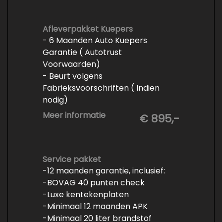
Afleverpakket Kuepers
- 6 Maanden Auto Kuepers
Garantie ( Autotrust
Voorwaarden)
- Beurt volgens
Fabrieksvoorschriften ( Indien
nodig)
- Minimaal 6 maanden APK
Meer informatie
€ 895,-
- Minimaal 3 mm banden profiel
- Kwart tank brandstof
- Tenaamstelling en eventueel
vrijwaren
Service pakket
-12 maanden garantie, inclusief:
- Volledige inspectie
-BOVAG 40 punten check
- Poetsen binnen en buiten
-Luxe kentekenplaten
-Minimaal 12 maanden APK
-Minimaal 20 liter brandstof