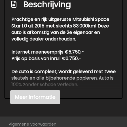
Beschrijving
Dimlichten automatisch
Extra getint glas achter
Prachtige en rijk uitgeruste Mitsubishi Space
Lichtmetalen velgen 14"
Star 1.0 uit 2015 met slechts 83.000km! Deze
auto is afkomstig van de 2e eigenaar en
Interieur
volledig dealer onderhouden.
Achterbank in delen neerklapbaar
Internet meeneemprijs €5.750,-
Bestuurdersstoel in hoogte verstelbaar
Prijs op basis van inruil €6.750,-
Electronic climate control
De auto is compleet, wordt geleverd met twee
Elektrische ramen voor en achter
sleutels en alle bijbehorende papieren. Auto is
100% zonder schade verleden.
Passagiersstoel in hoogte verstelbaar
Stuur en versnellingspook (kunst)leder
Meer informatie
Voor meer info of een vrijblijvende offerte /
proefrit: tel. 06-38053225 ook buiten
Stuur verstelbaar
openingstijden of info@autokuepers.nl - Auto
Kuepers is erkend BOVAG bedrijf. OPEN OP
AFSPRAAK!
Algemene voorwaarden