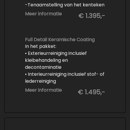
-Tenaamstelling van het kenteken
-Vrijwaren van de inruilauto
Meer informatie
€ 1.395,-
-Onderhoud conform
fabrieksvoorschrift
-Professioneel poetsen en
polijsten
Full Detail Keramische Coating
In het pakket:
• Exterieurreiniging inclusief
kleibehandeling en
decontaminatie
• Interieurreiniging inclusief stof- of
lederreiniging
• 3-staps lakcorrectie
Meer informatie
€ 1.495,-
• Keramische Coating (+/- 5 jaar)
• Demonteren en coaten wielen
• Spuiten wielnaven