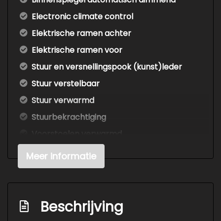
Electronic climate control
Elektrische ramen achter
Elektrische ramen voor
Stuur en versnellingspook (kunst)leder
Stuur verstelbaar
Stuur verwarmd
Stuurbekrachtiging
Voorstoelen verwarmd
Exterieur
Meer informatie
Buitenspiegels elektrisch inklapbaar
Buitenspiegels elektrisch verstel- en
Beschrijving
verwarmbaar