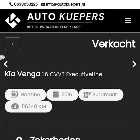
0638053225
info@autokuepers.nl
Verkocht
Kia Venga
1.6 CVVT ExecutiveLine
Benzine
2016
Automaat
116.140 KM