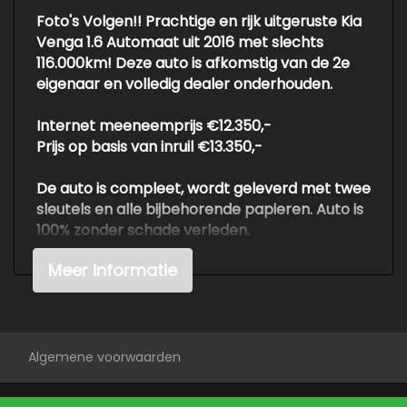
Buitenspiegels in carrosseriekleur
Foto's Volgen!! Prachtige en rijk uitgeruste Kia
Centrale vergrendeling met
Venga 1.6 Automaat uit 2016 met slechts
afstandsbediening
116.000km! Deze auto is afkomstig van de 2e
eigenaar en volledig dealer onderhouden.
Dimlichten automatisch
Extra getint glas achter
Internet meeneemprijs €12.350,-
Prijs op basis van inruil €13.350,-
Led achterlichten
Led dagrijverlichting
De auto is compleet, wordt geleverd met twee
sleutels en alle bijbehorende papieren. Auto is
Lichtmetalen velgen 16"
100% zonder schade verleden.
Mistlampen voor
Meer informatie
Voor meer info of een vrijblijvende offerte /
Overige
proefrit: tel. 06-38053225 ook buiten
openingstijden of info@autokuepers.nl - Auto
Anti blokkeer systeem
Kuepers is erkend BOVAG bedrijf. OPEN OP
Bestuurdersairbag
AFSPRAAK!
Algemene voorwaarden
Wij adviseren u om ons te bellen of mailen
Bluetooth
voordat u de moeite neemt om naar een auto