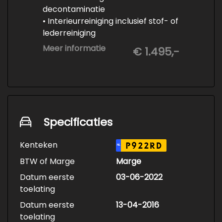
decontaminatie
• Interieurreiniging inclusief stof- of
lederreiniging
• 3-staps lakcorrectie
Meer informatie
€ 1.495,-
• Keramische Coating (+/- 5 jaar)
• Demonteren en coaten wielen
• Spuiten wielnaven
Specificaties
Kenteken
P922RD
NL
BTW of Marge
Marge
Datum eerste
03-06-2022
toelating
Datum eerste
13-04-2016
toelating