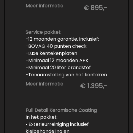
- Minimaal 6 maanden APK
Meer informatie
€ 895,-
- Minimaal 3 mm banden profiel
- Kwart tank brandstof
- Tenaamstelling en eventueel
vrijwaren
Service pakket
-12 maanden garantie, inclusief:
- Volledige inspectie
-BOVAG 40 punten check
- Poetsen binnen en buiten
-Luxe kentekenplaten
-Minimaal 12 maanden APK
-Minimaal 20 liter brandstof
-Tenaamstelling van het kenteken
-Vrijwaren van de inruilauto
Meer informatie
€ 1.395,-
-Onderhoud conform
fabrieksvoorschrift
-Professioneel poetsen en
polijsten
Full Detail Keramische Coating
In het pakket:
• Exterieurreiniging inclusief
kleibehandeling en