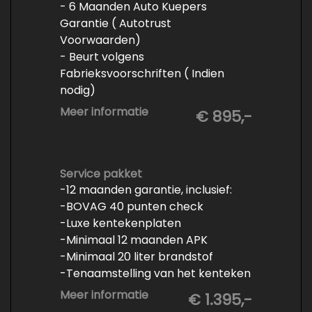
- 6 Maanden Auto Kuepers
Garantie ( Autotrust
Voorwaarden)
- Beurt volgens
Fabrieksvoorschriften ( Indien
nodig)
- Minimaal 6 maanden APK
Meer informatie
€ 895,-
- Minimaal 3 mm banden profiel
- Kwart tank brandstof
- Tenaamstelling en eventueel
vrijwaren
Service pakket
-12 maanden garantie, inclusief:
- Volledige inspectie
-BOVAG 40 punten check
- Poetsen binnen en buiten
-Luxe kentekenplaten
-Minimaal 12 maanden APK
-Minimaal 20 liter brandstof
-Tenaamstelling van het kenteken
-Vrijwaren van de inruilauto
Meer informatie
€ 1.395,-
-Onderhoud conform