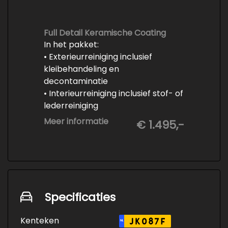
fabrieksvoorschrift
-Professioneel poetsen en
polijsten
Full Detail Keramische Coating
In het pakket:
• Exterieurreiniging inclusief
kleibehandeling en
decontaminatie
• Interieurreiniging inclusief stof- of
lederreiniging
• 3-staps lakcorrectie
Meer informatie
€ 1.495,-
• Keramische Coating (+/- 5 jaar)
• Demonteren en coaten wielen
• Spuiten wielnaven
Specificaties
Kenteken
JK087F
NL