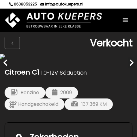
0638053225
info@autokuepers.nl
Verkocht
Citroen C1
1.0-12V Séduction
Benzine
2009
Handgeschakeld
137.369 KM