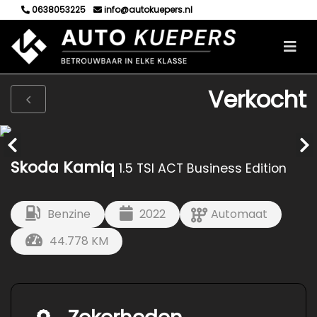
0638053225
info@autokuepers.nl
Verkocht
Skoda Kamiq
1.5 TSI ACT Business Edition
Benzine
2022
Automaat
44.778 KM