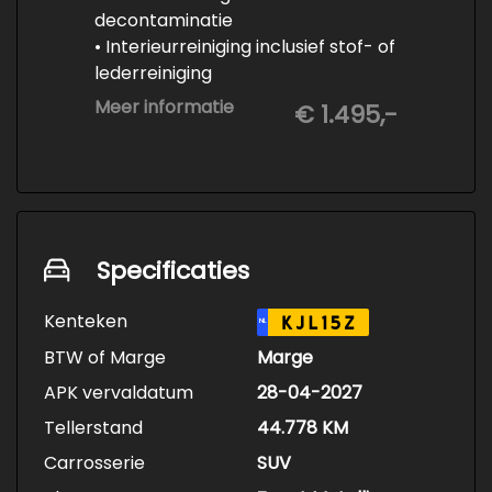
decontaminatie
• Interieurreiniging inclusief stof- of
lederreiniging
• 3-staps lakcorrectie
Meer informatie
€ 1.495,-
• Keramische Coating (+/- 5 jaar)
• Demonteren en coaten wielen
• Spuiten wielnaven
Specificaties
Kenteken
KJL15Z
NL
BTW of Marge
Marge
APK vervaldatum
28-04-2027
Tellerstand
44.778 KM
Carrosserie
SUV