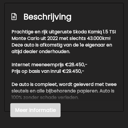
Hoofd airbag(s) voor
Keyless start
Beschrijving
Knie airbag(s)
Prachtige en rijk uitgeruste Skoda Kamiq 1.5 TSI
Led mistlampen
Monte Carlo uit 2022 met slechts 43.000km!
Lichtmetalen velgen 10-spaaks 16"
Deze auto is afkomstig van de 1e eigenaar en
altijd dealer onderhouden.
Multimedia scherm groot
Passagiersairbag
Internet meeneemprijs €28.450,-
Prijs op basis van inruil €29.450,-
Rijstrooksensor met correctie
Schakelpaddles
De auto is compleet, wordt geleverd met twee
sleutels en alle bijbehorende papieren. Auto is
Sfeerverlichting
100% zonder schade verleden.
Vervolgbotsing preventie
Meer informatie
Voor meer info of een vrijblijvende offerte /
Volledig digitaal instrumentenpaneel
proefrit: tel. 06-38053225 ook buiten
Zij airbag(s) voor
openingstijden of info@autokuepers.nl - Auto