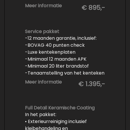
- Minimaal 6 maanden APK
Meer informatie
€ 895,-
- Minimaal 3 mm banden profiel
- Kwart tank brandstof
- Tenaamstelling en eventueel
vrijwaren
Service pakket
-12 maanden garantie, inclusief:
- Volledige inspectie
-BOVAG 40 punten check
- Poetsen binnen en buiten
-Luxe kentekenplaten
-Minimaal 12 maanden APK
-Minimaal 20 liter brandstof
-Tenaamstelling van het kenteken
-Vrijwaren van de inruilauto
Meer informatie
€ 1.395,-
-Onderhoud conform
fabrieksvoorschrift
-Professioneel poetsen en
polijsten
Full Detail Keramische Coating
In het pakket:
• Exterieurreiniging inclusief
kleibehandeling en