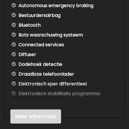
Autonomous emergency braking
Bestuurdersairbag
Bluetooth
Bots waarschuwing systeem
Connected services
Diffuser
Dodehoek detectie
Draadloze telefoonlader
Elektronisch sper differentieel
Elektronisch stabiliteits programma
Full-led koplampen
Hemelbekleding donker
Meer informatie
Hoofd airbag(s) achter