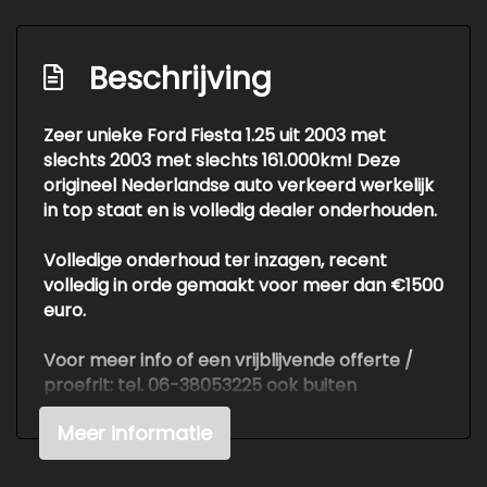
Beschrijving
Zeer unieke Ford Fiesta 1.25 uit 2003 met
slechts 2003 met slechts 161.000km! Deze
origineel Nederlandse auto verkeerd werkelijk
in top staat en is volledig dealer onderhouden.
Volledige onderhoud ter inzagen, recent
volledig in orde gemaakt voor meer dan €1500
euro.
Voor meer info of een vrijblijvende offerte /
proefrit: tel. 06-38053225 ook buiten
openingstijden of info@autokuepers.nl - Auto
Meer informatie
Kuepers is erkend BOVAG bedrijf. OPEN OP
AFSPRAAK!
Wij adviseren u om ons te bellen of mailen