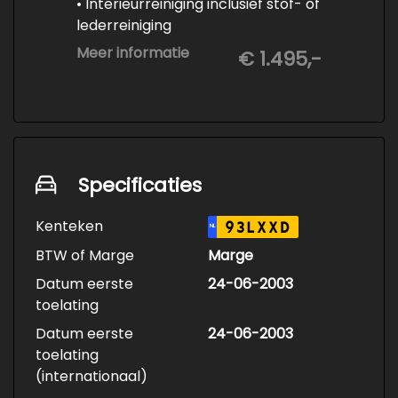
• Interieurreiniging inclusief stof- of
lederreiniging
• 3-staps lakcorrectie
Meer informatie
€ 1.495,-
• Keramische Coating (+/- 5 jaar)
• Demonteren en coaten wielen
• Spuiten wielnaven
Specificaties
Kenteken
93LXXD
NL
BTW of Marge
Marge
Datum eerste
24-06-2003
toelating
Datum eerste
24-06-2003
toelating
(internationaal)