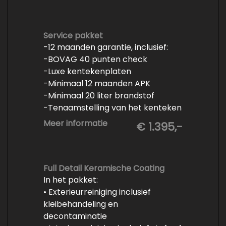
- Kwart tank brandstof
- Tenaamstelling en eventueel
vrijwaren
Service pakket
-12 maanden garantie, inclusief:
- Volledige inspectie
-BOVAG 40 punten check
- Poetsen binnen en buiten
-Luxe kentekenplaten
-Minimaal 12 maanden APK
-Minimaal 20 liter brandstof
-Tenaamstelling van het kenteken
-Vrijwaren van de inruilauto
Meer informatie
€ 1.395,-
-Onderhoud conform
fabrieksvoorschrift
-Professioneel poetsen en
polijsten
Full Detail Keramische Coating
In het pakket:
• Exterieurreiniging inclusief
kleibehandeling en
decontaminatie