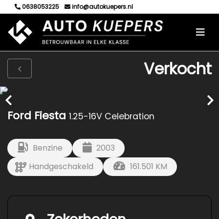
0638053225
info@autokuepers.nl
Verkocht
Ford Fiesta
1.25-16V Celebration
Benzine
2003
Handgeschakeld
161.501 KM