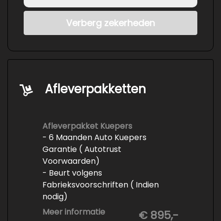
Verberg zekerheden
Afleverpakketten
Afleverpakket Kuepers
- 6 Maanden Auto Kuepers
Garantie ( Autotrust
Voorwaarden)
- Beurt volgens
Fabrieksvoorschriften ( Indien
nodig)
- Minimaal 6 maanden APK
Meer informatie
€ 895,-
- Minimaal 3 mm banden profiel