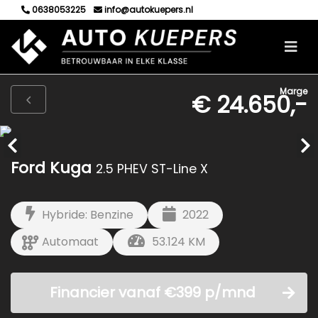
0638053225
info@autokuepers.nl
Marge
€ 24.650,-
Ford Kuga
2.5 PHEV ST-Line X
Hybride: Benzine
2022
Automaat
53.124 KM
Financier vanaf €399 p/mnd