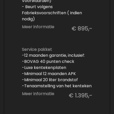
Voorwaarden)
- Beurt volgens
Fabrieksvoorschriften ( Indien
nodig)
- Minimaal 6 maanden APK
Meer informatie
€ 895,-
- Minimaal 3 mm banden profiel
- Kwart tank brandstof
- Tenaamstelling en eventueel
vrijwaren
Service pakket
-12 maanden garantie, inclusief:
- Volledige inspectie
-BOVAG 40 punten check
- Poetsen binnen en buiten
-Luxe kentekenplaten
-Minimaal 12 maanden APK
-Minimaal 20 liter brandstof
-Tenaamstelling van het kenteken
-Vrijwaren van de inruilauto
Meer informatie
€ 1.395,-
-Onderhoud conform
fabrieksvoorschrift
-Professioneel poetsen en