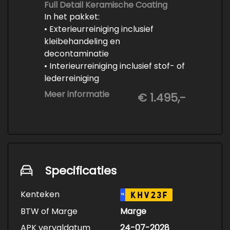
polijsten
Full Detail Keramische Coating
In het pakket:
• Exterieurreiniging inclusief
kleibehandeling en
decontaminatie
• Interieurreiniging inclusief stof- of
lederreiniging
• 3-staps lakcorrectie
Meer informatie
€ 1.495,-
• Keramische Coating (+/- 5 jaar)
• Demonteren en coaten wielen
• Spuiten wielnaven
Specificaties
Kenteken
KHV23F
NL
BTW of Marge
Marge
APK vervaldatum
24-07-2028