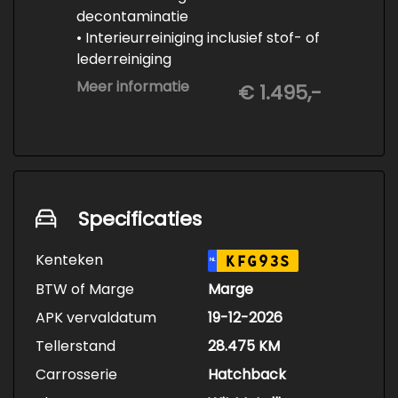
decontaminatie
• Interieurreiniging inclusief stof- of
lederreiniging
• 3-staps lakcorrectie
Meer informatie
€ 1.495,-
• Keramische Coating (+/- 5 jaar)
• Demonteren en coaten wielen
• Spuiten wielnaven
Specificaties
Kenteken
KFG93S
NL
BTW of Marge
Marge
APK vervaldatum
19-12-2026
Tellerstand
28.475 KM
Carrosserie
Hatchback