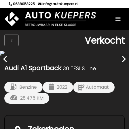
0638053225
info@autokuepers.nl
Verkocht
Audi A1 Sportback
30 TFSI S Line
Benzine
2022
Automaat
28.475 KM