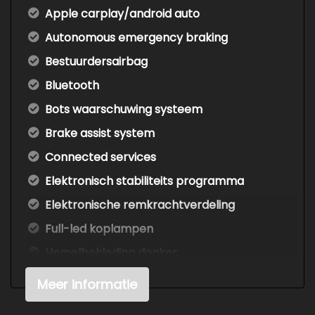
Apple carplay/android auto
Autonomous emergency braking
Bestuurdersairbag
Bluetooth
Bots waarschuwing systeem
Brake assist system
Connected services
Elektronisch stabiliteits programma
Elektronische remkrachtverdeling
Full-led koplampen
Hemelbekleding donker
Hoofd airbag(s) voor
Meer informatie
Lichtmetalen velgen 7-spaaks 17"