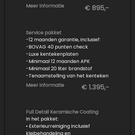
- Minimaal 6 maanden APK
Meer informatie
€ 895,-
- Minimaal 3 mm banden profiel
- Kwart tank brandstof
- Tenaamstelling en eventueel
vrijwaren
Service pakket
-12 maanden garantie, inclusief:
- Volledige inspectie
-BOVAG 40 punten check
- Poetsen binnen en buiten
-Luxe kentekenplaten
-Minimaal 12 maanden APK
-Minimaal 20 liter brandstof
-Tenaamstelling van het kenteken
-Vrijwaren van de inruilauto
Meer informatie
€ 1.395,-
-Onderhoud conform
fabrieksvoorschrift
-Professioneel poetsen en
polijsten
Full Detail Keramische Coating
In het pakket:
• Exterieurreiniging inclusief
kleibehandeling en