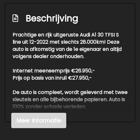
Passagiersairbag
Rijstrooksensor met correctie
Beschrijving
S line exterieur
Prachtige en rijk uitgeruste Audi A1 30 TFSI S
Sfeerverlichting
line uit 12-2022 met slechts 28.000km! Deze
Volledig digitaal instrumentenpaneel
auto is afkomstig van de 1e eigenaar en altijd
volgens dealer onderhouden.
Zij airbag(s) voor
Exterieur
Internet meeneemprijs €26.950,-
Prijs op basis van inruil €27.950,-
Buitenspiegels elektrisch verstelbaar
De auto is compleet, wordt geleverd met twee
Buitenspiegels in carrosseriekleur
sleutels en alle bijbehorende papieren. Auto is
Buitenspiegels verwarmbaar
100% zonder schade verleden.
Centrale vergrendeling met
Meer informatie
Voor meer info of een vrijblijvende offerte /
afstandsbediening
proefrit: tel. 06-38053225 ook buiten
Dakspoiler
openingstijden of info@autokuepers.nl - Auto