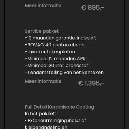
- Minimaal 6 maanden APK
Meer informatie
€ 895,-
- Minimaal 3 mm banden profiel
- Kwart tank brandstof
- Tenaamstelling en eventueel
vrijwaren
Service pakket
-12 maanden garantie, inclusief:
- Volledige inspectie
-BOVAG 40 punten check
- Poetsen binnen en buiten
-Luxe kentekenplaten
-Minimaal 12 maanden APK
-Minimaal 20 liter brandstof
-Tenaamstelling van het kenteken
-Vrijwaren van de inruilauto
Meer informatie
€ 1.395,-
-Onderhoud conform
fabrieksvoorschrift
-Professioneel poetsen en
polijsten
Full Detail Keramische Coating
In het pakket:
• Exterieurreiniging inclusief
kleibehandeling en