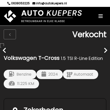
0638053225
info@autokuepers.nl
Verkocht
Volkswagen T-Cross
1.5 TSI R-Line Edition
Benzine
2024
Automaat
11.225 KM