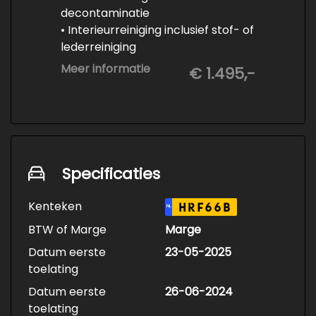
decontaminatie
• Interieurreiniging inclusief stof- of
lederreiniging
• 3-staps lakcorrectie
Meer informatie
€ 1.495,-
• Keramische Coating (+/- 5 jaar)
• Demonteren en coaten wielen
• Spuiten wielnaven
Specificaties
Kenteken
HRF66B
NL
BTW of Marge
Marge
Datum eerste
23-05-2025
toelating
Datum eerste
26-06-2024
toelating