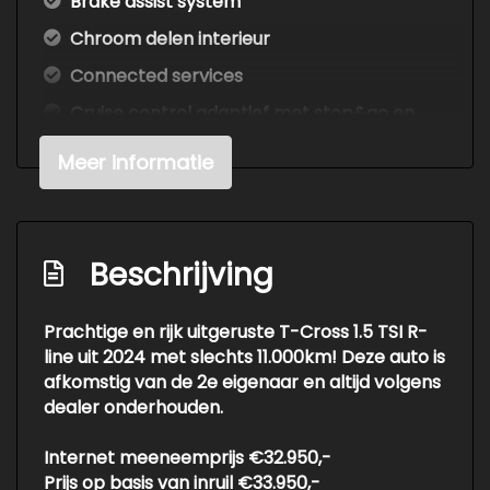
Brake assist system
Chroom delen interieur
Connected services
Cruise control adaptief met stop&go en
stuurhulp
Meer informatie
Draadloze telefoonlader
Elektronisch stabiliteits programma
Geluidsisolerend glas
Beschrijving
Hemelbekleding donker
Hoofd airbag(s) achter
Prachtige en rijk uitgeruste T-Cross 1.5 TSI R-
line uit 2024 met slechts 11.000km! Deze auto is
Hoofd airbag(s) voor
afkomstig van de 2e eigenaar en altijd volgens
Keyless entry/start
dealer onderhouden.
Kleur geel
Internet meeneemprijs €32.950,-
Lichtmetalen velgen meer-spaaks 18"
Prijs op basis van inruil €33.950,-