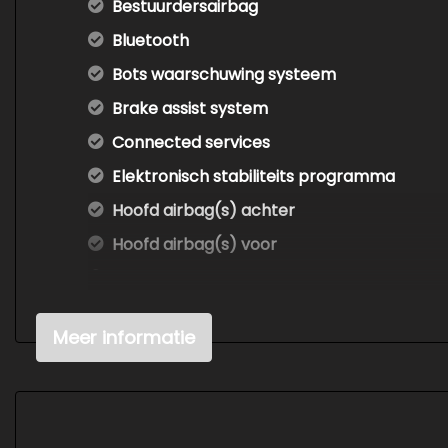
Bestuurdersairbag
Bluetooth
Bots waarschuwing systeem
Brake assist system
Connected services
Elektronisch stabiliteits programma
Hoofd airbag(s) achter
Hoofd airbag(s) voor
Keyless start
Oplaadmogelijkheid
Meer informatie
Passagiersairbag
Volledig digitaal instrumentenpaneel
Zij airbag(s) voor