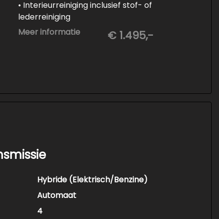
• Interieurreiniging inclusief stof- of
lederreiniging
• 3-staps lakcorrectie
Meer informatie
€ 1.495,-
• Keramische Coating (+/- 5 jaar)
• Demonteren en coaten wielen
• Spuiten wielnaven
nsmissie
Hybride (Elektrisch/Benzine)
Automaat
4