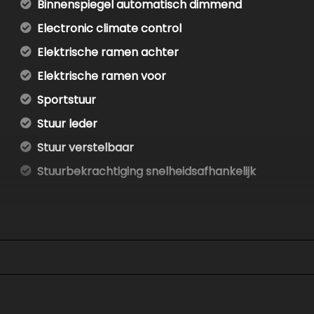
Binnenspiegel automatisch dimmend
Electronic climate control
Elektrische ramen achter
Elektrische ramen voor
Sportstuur
Stuur leder
Stuur verstelbaar
Stuurbekrachtiging snelheidsafhankelijk
Exterieur
Buitenspiegels elektrisch verstel- en verwarmbaa
Buitenspiegels in carrosseriekleur
Centrale vergrendeling met afstandsbediening
Dimlichten automatisch