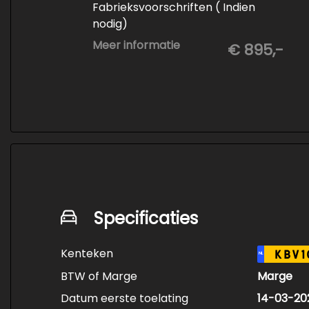
Fabrieksvoorschriften ( Indien
nodig)
- Minimaal 6 maanden APK
Meer informatie
€ 895,-
- Minimaal 3 mm banden profiel
- Kwart tank brandstof
- Tenaamstelling en eventueel
vrijwaren
- Volledige inspectie
- Poetsen binnen en buiten
Specificaties
Kenteken
KBV1
NL
BTW of Marge
Marge
Datum eerste toelating
14-03-20