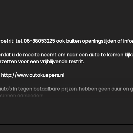
Led achterlichten
Led dagrijverlichting
Led koplampen
Lichtmetalen velgen 17"
proefrit: tel. 06-38053225 ook buiten openingstijden of i
Parkeersensor achter
oordat u de moeite neemt om naar een auto te komen kijk
Parkeersensor voor
etten voor een vrijblijvende testrit.
Ruitensproeiers/wisserbladen verwarmbaar
e http://www.autokuepers.nl
en auto's in tegen betaalbare prijzen, hebben geen duur 
 kunnen aanbieden!
alle informatie in deze advertentie correct weer te geven
dvertentie. Vertrouw niet alleen op deze informatie maar c
en beïnvloeden. Neem contact op met de verkoper voor aa