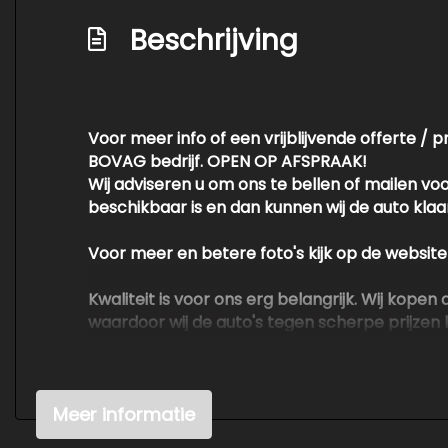
Beschrijving
Voor meer info of een vrijblijvende offerte / 
BOVAG bedrijf. OPEN OP AFSPRAAK!
Wij adviseren u om ons te bellen of mailen v
beschikbaar is en dan kunnen wij de auto klaarz
Voor meer en betere foto's kijk op de websit
Kwaliteit is voor ons erg belangrijk. Wij kop
waardoor wij de auto's tegen scherpe prijzen
​​​​​​​We hebben ons uiterste best gedaan om 
ontleend aan de verstrekte informatie in de a
Meer informatie
belangrijk zijn en je beslissing zouden kunn