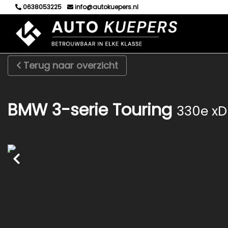
0638053225
info@autokuepers.nl
Terug naar overzicht
BMW 3-serie Touring
330e xD