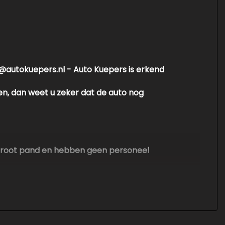
nfo@autokuepers.nl - Auto Kuepers is erkend
en, dan weet u zeker dat de auto nog
en groot pand en hebben geen personeel
. Er kunnen echter geen rechten worden
ontroleer altijd zelf de zaken welke voor jou
nvullende vragen.