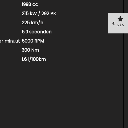
1998 cc
215 kW / 292 PK
225 km/h
5 / 5
5.9 seconden
er minuut
5000 RPM
300 Nm
1.6 l/100km