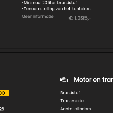
-Minimaal 20 liter brandstof
-Tenaamstelling van het kenteken
-Vrijwaren van de inruilauto
Meer informatie
€ 1.395,-
-Onderhoud conform
fabrieksvoorschrift
-Professioneel poetsen en
polijsten
Motor en tra
Brandstof
0D
Transmissie
Aantal cilinders
26