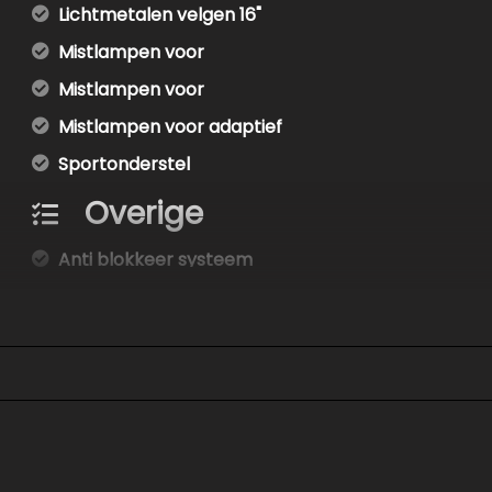
Lichtmetalen velgen 16"
Mistlampen voor
Mistlampen voor
Mistlampen voor adaptief
Sportonderstel
Overige
Anti blokkeer systeem
Anti doorslip regeling
Bestuurdersairbag
Elektronisch stabiliteits programma
Elektronische remkrachtverdeling
Hoofd airbag(s) achter
Hoofd airbag(s) voor