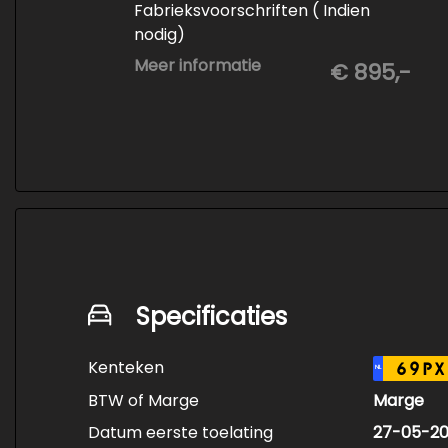
Fabrieksvoorschriften ( Indien
nodig)
- Minimaal 6 maanden APK
Meer informatie
€ 895,-
- Minimaal 3 mm banden profiel
- Kwart tank brandstof
- Tenaamstelling en eventueel
vrijwaren
- Volledige inspectie
- Poetsen binnen en buiten
Specificaties
Kenteken
69PX
NL
BTW of Marge
Marge
Datum eerste toelating
27-05-20