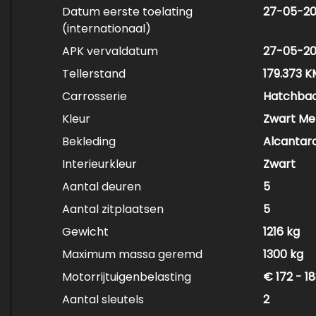
Datum eerste toelating
27-05-20
(internationaal)
APK vervaldatum
27-05-2
Tellerstand
179.373 K
Carrosserie
Hatchba
Kleur
Zwart Met
Bekleding
Alcantar
Interieurkleur
Zwart
Aantal deuren
5
Aantal zitplaatsen
5
Gewicht
1216 kg
Maximum massa geremd
1300 kg
Motorrijtuigenbelasting
€ 172 - 1
Aantal sleutels
2