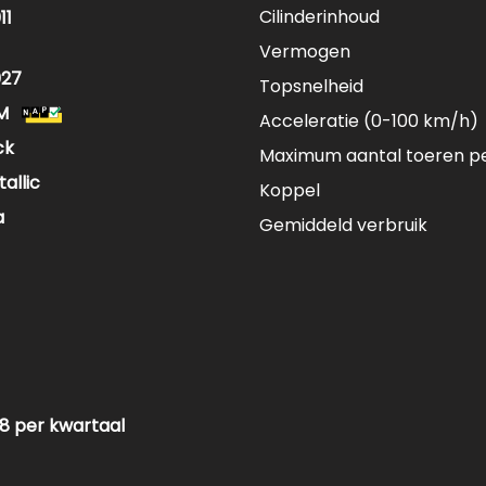
Cilinderinhoud
11
Vermogen
027
Topsnelheid
M
Acceleratie (0-100 km/h)
ck
Maximum aantal toeren p
allic
Koppel
a
Gemiddeld verbruik
88 per kwartaal