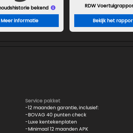
RDW Voertuigrappor
houds
historie bekend
Meer informatie
Bekijk het rappor
Service pakket
-12 maanden garantie, inclusief:
-BOVAG 40 punten check
-Luxe kentekenplaten
-Minimaal 12 maanden APK