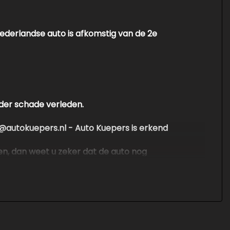
 Nederlandse auto is afkomstig van de 2e
nder schade verleden.
nfo@autokuepers.nl - Auto Kuepers is erkend
en, dan weet u zeker dat de auto nog
en groot pand en hebben geen personeel