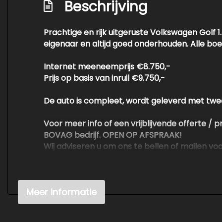
Beschrijving
Prachtige en rijk uitgeruste Volkswagen Golf 1
eigenaar en altijd goed onderhouden. Alle boek
Internet meeneemprijs €8.750,-
Prijs op basis van inruil €9.750,-
De auto is compleet, wordt geleverd met twee
Voor meer info of een vrijblijvende offerte / 
BOVAG bedrijf. OPEN OP AFSPRAAK!
Wij adviseren u om ons te bellen of mailen v
beschikbaar is en dan kunnen wij de auto klaarz
Voor meer en betere foto's kijk op de websit
Meer informatie
Kwaliteit is voor ons erg belangrijk. Wij kop
waardoor wij de auto's tegen scherpe prijzen