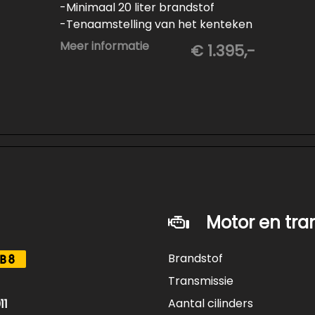
-Minimaal 20 liter brandstof
-Tenaamstelling van het kenteken
-Vrijwaren van de inruilauto
Meer informatie
€ 1.395,-
-Onderhoud conform
fabrieksvoorschrift
-Professioneel poetsen en
polijsten
Motor en tra
Brandstof
B8
Transmissie
Aantal cilinders
11