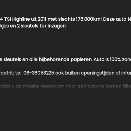
Knie airbag(s)
Passagiersairbag
.4 TSI Highline uit 2011 met slechts 178.000km! Deze auto
jes en 2 sleutels ter inzagen.
Schakelpaddles
Zij airbag(s) voor
 sleutels en alle bijbehorende papieren. Auto is 100% zo
proefrit: tel. 06-38053225 ook buiten openingstijden of i
oordat u de moeite neemt om naar een auto te komen kijk
etten voor een vrijblijvende testrit.
e http://www.autokuepers.nl
en auto's in tegen betaalbare prijzen, hebben geen duur 
 kunnen aanbieden!