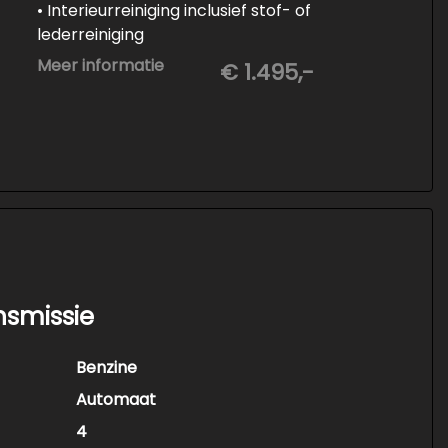
• Interieurreiniging inclusief stof- of
lederreiniging
• 3-staps lakcorrectie
Meer informatie
€ 1.495,-
• Keramische Coating (+/- 5 jaar)
• Demonteren en coaten wielen
• Spuiten wielnaven
nsmissie
Benzine
Automaat
4