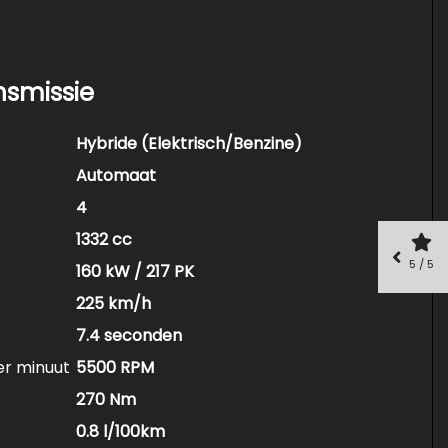
nsmissie
Hybride (Elektrisch/Benzine)
Automaat
4
1332 cc
5 / 5
160 kW / 217 PK
225 km/h
7.4 seconden
er minuut
5500 RPM
270 Nm
0.8 l/100km