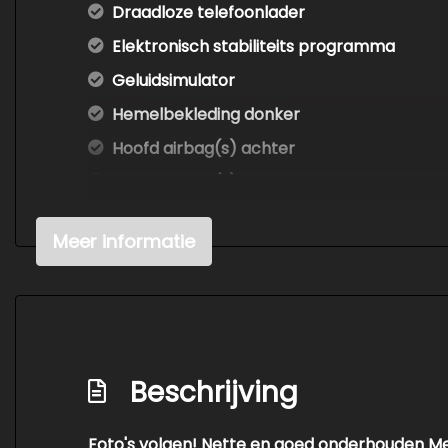
Draadloze telefoonlader
Elektronisch stabiliteits programma
Geluidsimulator
Hemelbekleding donker
Hoofd airbag(s) achter
Hoofd airbag(s) voor
Keyless start
Meer informatie
Knie airbag(s)
Lichtmetalen velgen meer-spaaks 18"
Lichtmetalen velgen multi-spaaks 18"
Multimedia scherm middel
Beschrijving
Oplaadmogelijkheid
Passagiersairbag
Foto's volgen! Nette en goed onderhouden Me