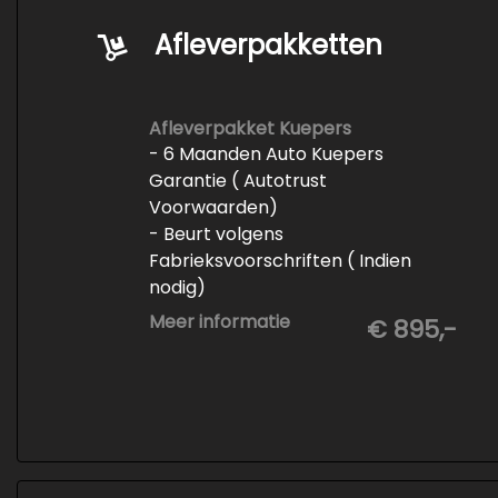
Afleverpakketten
Afleverpakket Kuepers
- 6 Maanden Auto Kuepers
Garantie ( Autotrust
Voorwaarden)
- Beurt volgens
Fabrieksvoorschriften ( Indien
nodig)
- Minimaal 6 maanden APK
Meer informatie
€ 895,-
- Minimaal 3 mm banden profiel
- Kwart tank brandstof
- Tenaamstelling en eventueel
vrijwaren
- Volledige inspectie
- Poetsen binnen en buiten