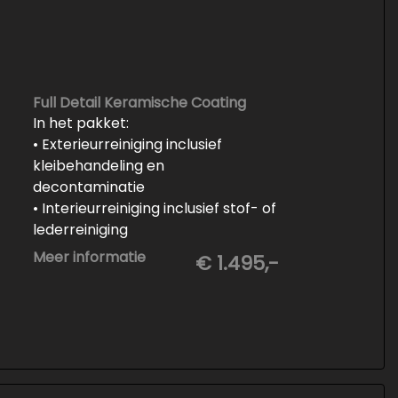
Full Detail Keramische Coating
In het pakket:
• Exterieurreiniging inclusief
kleibehandeling en
decontaminatie
• Interieurreiniging inclusief stof- of
lederreiniging
• 3-staps lakcorrectie
Meer informatie
€ 1.495,-
• Keramische Coating (+/- 5 jaar)
• Demonteren en coaten wielen
• Spuiten wielnaven