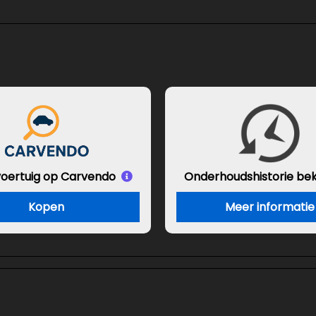
 voertuig op Carvendo
Onderhouds
historie be
Kopen
Meer informatie