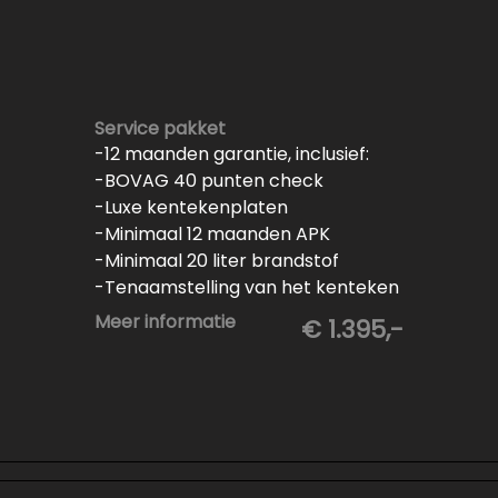
Service pakket
-12 maanden garantie, inclusief:
-BOVAG 40 punten check
-Luxe kentekenplaten
-Minimaal 12 maanden APK
-Minimaal 20 liter brandstof
-Tenaamstelling van het kenteken
-Vrijwaren van de inruilauto
Meer informatie
€ 1.395,-
-Onderhoud conform
fabrieksvoorschrift
-Professioneel poetsen en
polijsten