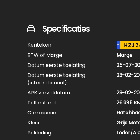
Specificaties
Kenteken
HZJ2
NL
BTW of Marge
Marge
Datum eerste toelating
25-07-2
Datum eerste toelating
23-02-20
(internationaal)
APK vervaldatum
23-02-20
Tellerstand
26.985 K
Carrosserie
Hatchba
Kleur
Grijs Meta
Bekleding
Leder/Al