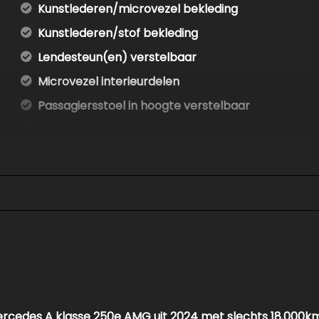
Kunstlederen/microvezel bekleding
Kunstlederen/stof bekleding
Lendesteun(en) verstelbaar
Microvezel interieurdelen
Passagiersstoel in hoogte verstelbaar
Sportstoelen
Sportstuur
Stuur verwarmd
Stuurbekrachtiging snelheidsafhankelijk
Voorstoelen verwarmd
Exterieur
Amg-styling
Buitenspiegel(s) automatisch dimmend
rcedes A klasse 250e AMG uit 2024 met slechts 18.000km!