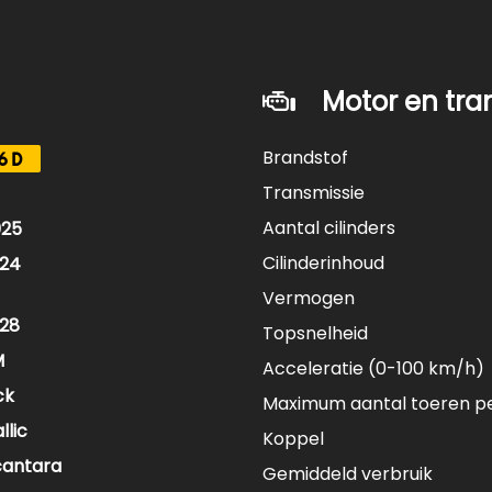
Motor en tra
Brandstof
6D
Transmissie
Aantal cilinders
025
Cilinderinhoud
24
Vermogen
28
Topsnelheid
M
Acceleratie (0-100 km/h)
ck
Maximum aantal toeren p
llic
Koppel
cantara
Gemiddeld verbruik