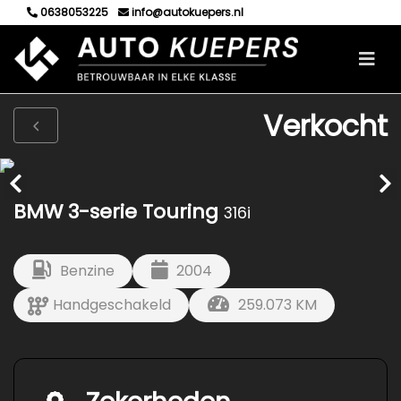
0638053225
info@autokuepers.nl
Verkocht
BMW 3-serie Touring
316i
Benzine
2004
Handgeschakeld
259.073 KM