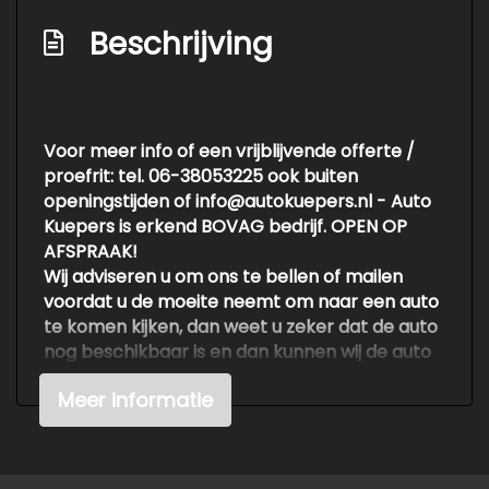
Centrale vergrendeling met
Beschrijving
afstandsbediening
Getint glas
Lichtmetalen velgen 16"
Voor meer info of een vrijblijvende offerte /
Mistlampen voor
proefrit: tel. 06-38053225 ook buiten
Overige
openingstijden of info@autokuepers.nl - Auto
Kuepers is erkend BOVAG bedrijf. OPEN OP
Anti blokkeer systeem
AFSPRAAK!
Wij adviseren u om ons te bellen of mailen
Anti doorslip regeling
voordat u de moeite neemt om naar een auto
Bestuurdersairbag
te komen kijken, dan weet u zeker dat de auto
nog beschikbaar is en dan kunnen wij de auto
Elektronisch stabiliteits programma
klaarzetten voor een vrijblijvende testrit.
Hoofd airbag(s) voor
Meer informatie
Voor meer en betere foto's kijk op de
Passagiersairbag
website http://www.autokuepers.nl
Zij airbag(s) voor