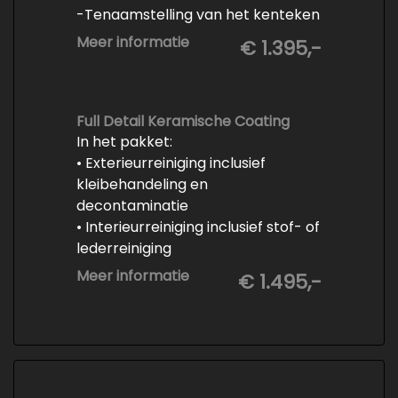
-Tenaamstelling van het kenteken
-Vrijwaren van de inruilauto
Meer informatie
€ 1.395,-
-Onderhoud conform
fabrieksvoorschrift
-Professioneel poetsen en
polijsten
Full Detail Keramische Coating
In het pakket:
• Exterieurreiniging inclusief
kleibehandeling en
decontaminatie
• Interieurreiniging inclusief stof- of
lederreiniging
• 3-staps lakcorrectie
Meer informatie
€ 1.495,-
• Keramische Coating (+/- 5 jaar)
• Demonteren en coaten wielen
• Spuiten wielnaven