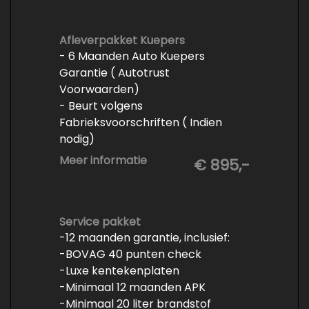
Afleverpakket Kuepers
- 6 Maanden Auto Kuepers
Garantie ( Autotrust
Voorwaarden)
- Beurt volgens
Fabrieksvoorschriften ( Indien
nodig)
- Minimaal 6 maanden APK
Meer informatie
€ 895,-
- Minimaal 3 mm banden profiel
- Kwart tank brandstof
- Tenaamstelling en eventueel
vrijwaren
Service pakket
-12 maanden garantie, inclusief:
- Volledige inspectie
-BOVAG 40 punten check
- Poetsen binnen en buiten
-Luxe kentekenplaten
-Minimaal 12 maanden APK
-Minimaal 20 liter brandstof