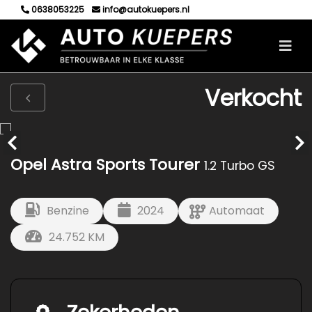
0638053225
info@autokuepers.nl
Verkocht
Opel Astra Sports Tourer
1.2 Turbo GS
Benzine
2024
Automaat
24.752 KM