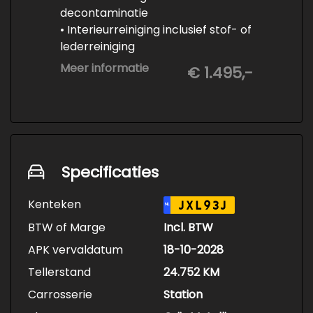
decontaminatie
• Interieurreiniging inclusief stof- of
lederreiniging
• 3-staps lakcorrectie
Meer informatie
€ 1.495,-
• Keramische Coating (+/- 5 jaar)
• Demonteren en coaten wielen
• Spuiten wielnaven
Specificaties
Kenteken
JXL93J
NL
BTW of Marge
Incl. BTW
APK vervaldatum
18-10-2028
Tellerstand
24.752 KM
Carrosserie
Station