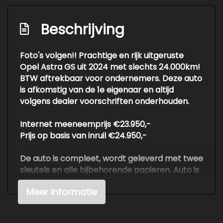
Keyless start
Led mistlampen
Beschrijving
Matrix led koplampen
Foto's volgen!! Prachtige en rijk uitgeruste
Multimedia scherm standaard
Opel Astra GS uit 2024 met slechts 24.000km!
Passagiersairbag
BTW aftrekbaar voor ondernemers. Deze auto
is afkomstig van de 1e eigenaar en altijd
Rijstrooksensor met correctie
volgens dealer voorschriften onderhouden.
Rondomzicht camera
Internet meeneemprijs €23.950,-
Sfeerverlichting
Prijs op basis van inruil €24.950,-
Volledig digitaal instrumentenpaneel
De auto is compleet, wordt geleverd met twee
Zij airbag(s) achter
sleutels en alle bijbehorende papieren. Auto is
Zij airbag(s) voor
100% zonder schade verleden.
Meer informatie
Zwarte (glans) exterieur delen
Voor meer info of een vrijblijvende offerte /
Exterieur
proefrit: tel. 06-38053225 ook buiten