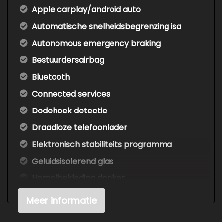
Apple carplay/android auto
Automatische snelheidsbegrenzing isa
Autonomous emergency braking
Bestuurdersairbag
Bluetooth
Connected services
Dodehoek detectie
Draadloze telefoonlader
Elektronisch stabiliteits programma
Geluidsisolerend glas
Hemelbekleding donker
Hoofd airbag(s) achter
Meer informatie
Hoofd airbag(s) voor