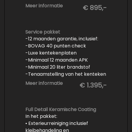
- Minimaal 6 maanden APK
Meer informatie
€ 895,-
- Minimaal 3 mm banden profiel
- Kwart tank brandstof
- Tenaamstelling en eventueel
vrijwaren
Service pakket
-12 maanden garantie, inclusief:
- Volledige inspectie
-BOVAG 40 punten check
- Poetsen binnen en buiten
-Luxe kentekenplaten
-Minimaal 12 maanden APK
-Minimaal 20 liter brandstof
-Tenaamstelling van het kenteken
-Vrijwaren van de inruilauto
Meer informatie
€ 1.395,-
-Onderhoud conform
fabrieksvoorschrift
-Professioneel poetsen en
polijsten
Full Detail Keramische Coating
In het pakket:
• Exterieurreiniging inclusief
kleibehandeling en