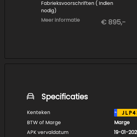
Fabrieksvoorschriften ( Indien
nodig)
- Minimaal 6 maanden APK
Meer informatie
€ 895,-
- Minimaal 3 mm banden profiel
- Kwart tank brandstof
- Tenaamstelling en eventueel
vrijwaren
- Volledige inspectie
- Poetsen binnen en buiten
Specificaties
Kenteken
JLP4
NL
BTW of Marge
Marge
APK vervaldatum
19-01-20