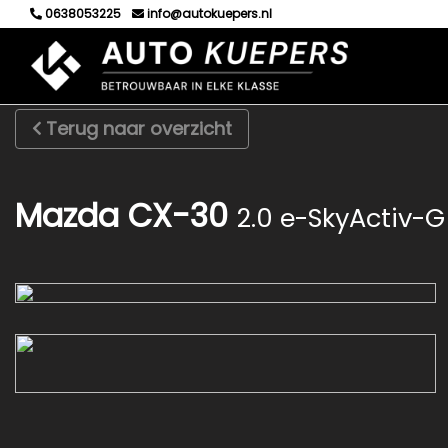
0638053225
info@autokuepers.nl
Terug naar overzicht
Mazda CX-30
2.0 e-SkyActiv-G