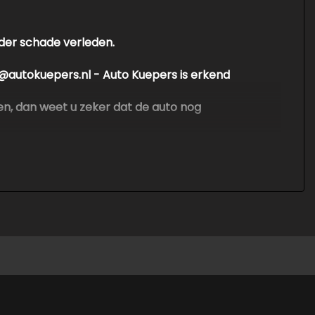
nder schade verleden.
nfo@autokuepers.nl - Auto Kuepers is erkend
en, dan weet u zeker dat de auto nog
en groot pand en hebben geen personeel
en
. Er kunnen echter geen rechten worden
ontroleer altijd zelf de zaken welke voor jou
nvullende vragen.