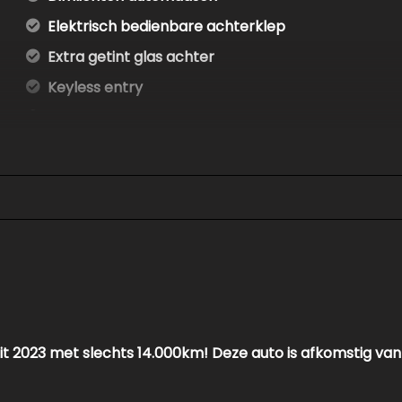
Elektrisch bedienbare achterklep
Extra getint glas achter
Keyless entry
Koplampen adaptief
Koplampreiniging
Led achterlichten
Led dagrijverlichting
Led koplampen
Lichtmetalen velgen 18"
Parkeersensor achter
Parkeersensor voor
uit 2023 met slechts 14.000km! Deze auto is afkomstig van
Side-skirts
Voorspoiler