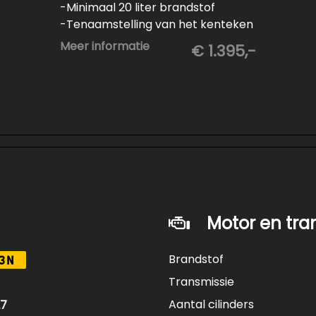
-Minimaal 20 liter brandstof
-Tenaamstelling van het kenteken
-Vrijwaren van de inruilauto
Meer informatie
€ 1.395,-
-Onderhoud conform
fabrieksvoorschrift
-Professioneel poetsen en
polijsten
Motor en tra
Brandstof
3N
Transmissie
Aantal cilinders
27