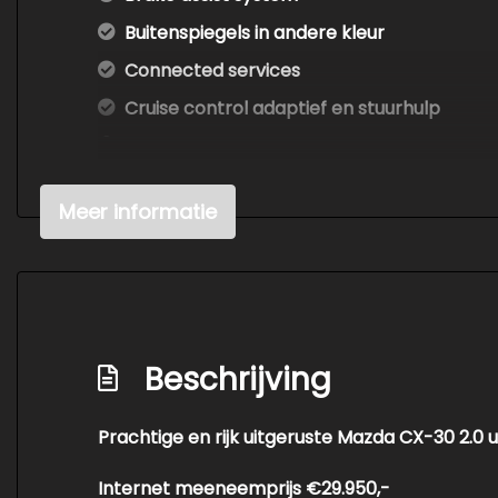
Buitenspiegels in andere kleur
Connected services
Cruise control adaptief en stuurhulp
Dodehoek detectie
Draadloze telefoonlader
Meer informatie
Elektronisch stabiliteits programma
Elektronische remkrachtverdeling
Hoofd airbag(s) achter
Hoofd airbag(s) voor
Beschrijving
Keyless start
Knie airbag(s)
Prachtige en rijk uitgeruste Mazda CX-30 2.0 
Kruisend verkeer detectie
Kunstlederen interieurdelen
Internet meeneemprijs €29.950,-