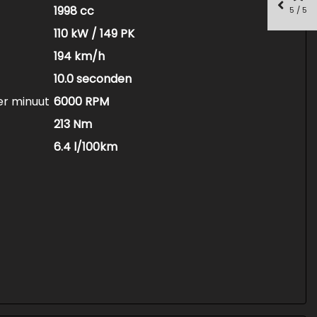
1998 cc
5 / 5
110 kW / 149 PK
194 km/h
10.0 seconden
er minuut
6000 RPM
213 Nm
6.4 l/100km