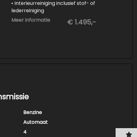
• Interieurreiniging inclusief stof- of
lederreiniging
• 3-staps lakcorrectie
Meer informatie
€ 1.495,-
• Keramische Coating (+/- 5 jaar)
• Demonteren en coaten wielen
• Spuiten wielnaven
nsmissie
Benzine
Automaat
4