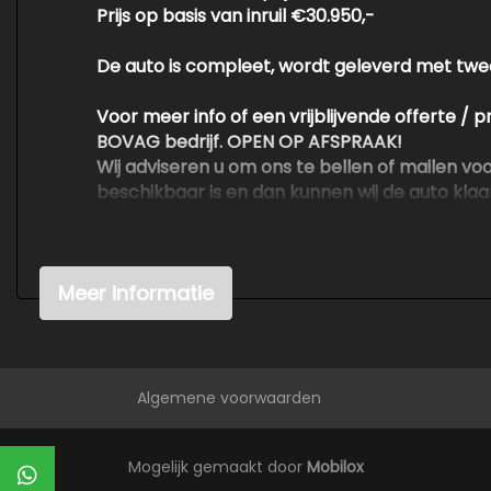
Prijs op basis van inruil €30.950,-
Multimedia scherm standaard
Passagiersairbag
De auto is compleet, wordt geleverd met twee
Rijstrooksensor met correctie
Voor meer info of een vrijblijvende offerte / 
Rondomzicht camera
BOVAG bedrijf. OPEN OP AFSPRAAK!
Wij adviseren u om ons te bellen of mailen v
Schakelpaddles
beschikbaar is en dan kunnen wij de auto klaarz
Zij airbag(s) voor
Voor meer en betere foto's kijk op de websit
Zwarte (glans) exterieur delen
Meer informatie
Kwaliteit is voor ons erg belangrijk. Wij kop
waardoor wij de auto's tegen scherpe prijzen
​​​​​​​We hebben ons uiterste best gedaan om 
ontleend aan de verstrekte informatie in de a
Algemene voorwaarden
belangrijk zijn en je beslissing zouden kunn
Mogelijk gemaakt door
Mobilox