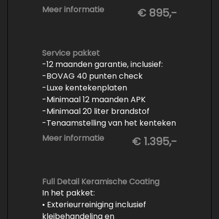
- Minimaal 6 maanden APK
Meer informatie
€ 895,-
- Minimaal 3 mm banden profiel
- Kwart tank brandstof
- Tenaamstelling en eventueel
vrijwaren
Service pakket
-12 maanden garantie, inclusief:
- Volledige inspectie
-BOVAG 40 punten check
- Poetsen binnen en buiten
-Luxe kentekenplaten
-Minimaal 12 maanden APK
-Minimaal 20 liter brandstof
-Tenaamstelling van het kenteken
-Vrijwaren van de inruilauto
Meer informatie
€ 1.395,-
-Onderhoud conform
fabrieksvoorschrift
-Professioneel poetsen en
polijsten
Full Detail Keramische Coating
In het pakket:
• Exterieurreiniging inclusief
kleibehandeling en