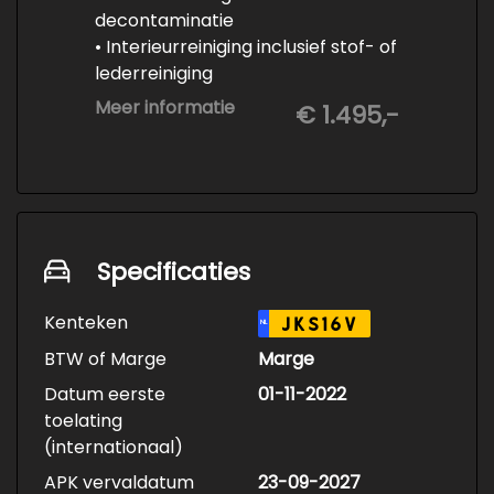
decontaminatie
• Interieurreiniging inclusief stof- of
lederreiniging
• 3-staps lakcorrectie
Meer informatie
€ 1.495,-
• Keramische Coating (+/- 5 jaar)
• Demonteren en coaten wielen
• Spuiten wielnaven
Specificaties
Kenteken
JKS16V
NL
BTW of Marge
Marge
Datum eerste
01-11-2022
toelating
(internationaal)
APK vervaldatum
23-09-2027