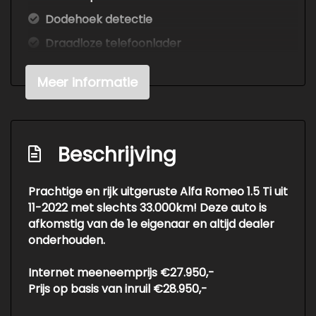
Dodehoek detectie
Draadloze telefoonlader
Elektrisch bedienbare achterklep met
Meer informatie
sensorsturing
Elektronisch stabiliteits programma
Hemelbekleding donker
Beschrijving
Hoofd airbag(s) achter
Hoofd airbag(s) voor
Prachtige en rijk uitgeruste Alfa Romeo 1.5 Ti uit
Keyless entry/start
11-2022 met slechts 33.000km! Deze auto is
afkomstig van de 1e eigenaar en altijd dealer
Kruisend verkeer detectie
onderhouden.
Led mistlampen
Internet meeneemprijs €27.950,-
Lendesteun bestuurdersstoel elektrisch
Prijs op basis van inruil €28.950,-
verstelbaar