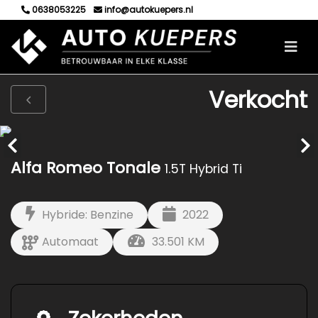
0638053225
info@autokuepers.nl
Verkocht
Alfa Romeo Tonale
1.5T Hybrid Ti
Hybride: Benzine
2022
Automaat
33.501 KM