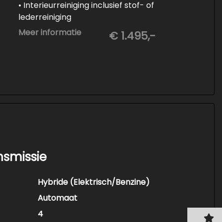
• Interieurreiniging inclusief stof- of
lederreiniging
• 3-staps lakcorrectie
Meer informatie
€ 1.495,-
• Keramische Coating (+/- 5 jaar)
• Demonteren en coaten wielen
• Spuiten wielnaven
nsmissie
Hybride (Elektrisch/Benzine)
Automaat
4