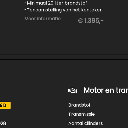
-Minimaal 20 liter brandstof
-Tenaamstelling van het kenteken
-Vrijwaren van de inruilauto
Meer informatie
€ 1.395,-
-Onderhoud conform
fabrieksvoorschrift
-Professioneel poetsen en
polijsten
Motor en tra
Brandstof
6D
Transmissie
Aantal cilinders
028