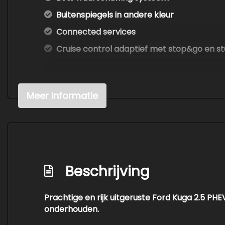
Buitenspiegels in andere kleur
Connected services
Cruise control adaptief met stop&go en st
Diffuser
Dodehoek detectie
Meer informatie
Draadloze telefoonlader
Elektrisch bedienbare achterklep met sen
Elektronisch stabiliteits programma
Geluidsisolerend glas
Beschrijving
Hemelbekleding donker
Hoofd airbag(s) achter
Prachtige en rijk uitgeruste Ford Kuga 2.5 PHE
Hoofd airbag(s) voor
onderhouden.
Keyless start