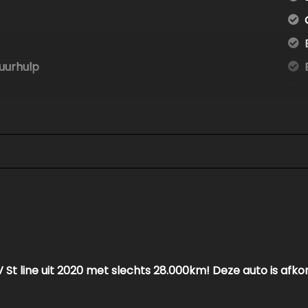
uurhulp
sorsturing
V St line uit 2020 met slechts 28.000km! Deze auto is afko