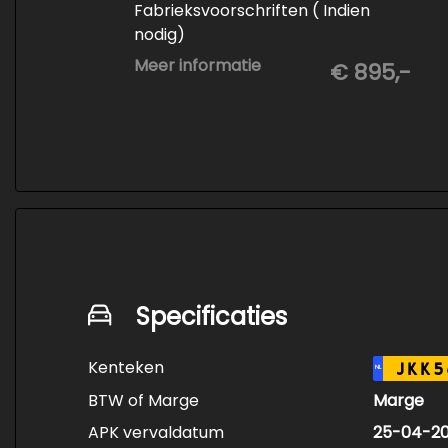
Fabrieksvoorschriften ( Indien
nodig)
- Minimaal 6 maanden APK
Meer informatie
€ 895,-
- Minimaal 3 mm banden profiel
- Kwart tank brandstof
- Tenaamstelling en eventueel
vrijwaren
- Volledige inspectie
- Poetsen binnen en buiten
Specificaties
Kenteken
JKK5
NL
BTW of Marge
Marge
APK vervaldatum
25-04-2