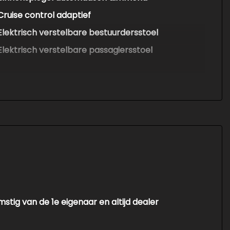
Cruise control adaptief
Elektrisch verstelbare bestuurdersstoel
Elektrisch verstelbare passagiersstoel
Elektrische ramen achter
Elektrische ramen voor
Kunstlederen bekleding
Kunstlederen/stof bekleding
Lederen bekleding
Lederen/stof bekleding
Lendesteun(en) verstelbaar
Passagiersstoel in hoogte verstelbaar
mstig van de 1e eigenaar en altijd dealer
Sportstoelen
Sportstuur