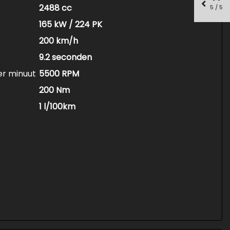
2488 cc
5 / 5
165 kW / 224 PK
200 km/h
9.2 seconden
er minuut
5500 RPM
200 Nm
1 l/100km