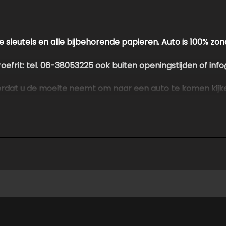
 sleutels en alle bijbehorende papieren. Auto is 100% zo
proefrit: tel. 06-38053225 ook buiten openingstijden of i
oordat u de moeite neemt om naar een auto te komen kijk
etten voor een vrijblijvende testrit.
e http://www.autokuepers.nl
en auto's in tegen betaalbare prijzen, hebben geen duur 
 kunnen aanbieden!
alle informatie in deze advertentie correct weer te geven
dvertentie. Vertrouw niet alleen op deze informatie maar c
en beïnvloeden. Neem contact op met de verkoper voor aa