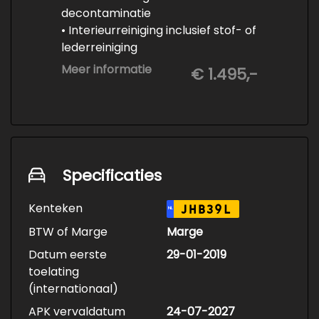
decontaminatie
• Interieurreiniging inclusief stof- of
lederreiniging
• 3-staps lakcorrectie
Meer informatie
€ 1.495,-
• Keramische Coating (+/- 5 jaar)
• Demonteren en coaten wielen
• Spuiten wielnaven
Specificaties
Kenteken
JHB39L
NL
BTW of Marge
Marge
Datum eerste
29-01-2019
toelating
(internationaal)
APK vervaldatum
24-07-2027