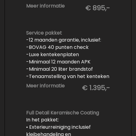
- Minimaal 6 maanden APK
Meer informatie
€ 895,-
- Minimaal 3 mm banden profiel
- Kwart tank brandstof
- Tenaamstelling en eventueel
vrijwaren
Service pakket
-12 maanden garantie, inclusief:
- Volledige inspectie
-BOVAG 40 punten check
- Poetsen binnen en buiten
-Luxe kentekenplaten
-Minimaal 12 maanden APK
-Minimaal 20 liter brandstof
-Tenaamstelling van het kenteken
-Vrijwaren van de inruilauto
Meer informatie
€ 1.395,-
-Onderhoud conform
fabrieksvoorschrift
-Professioneel poetsen en
polijsten
Full Detail Keramische Coating
In het pakket:
• Exterieurreiniging inclusief
kleibehandeling en