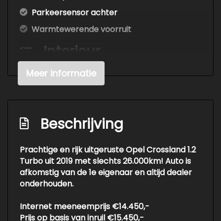
Parkeersensor achter
Warmtewerende voorruit
Interieur
Achterbank in delen neerklapbaar
Meer informatie
Airco automatisch
Armsteun voor
Beschrijving
Bestuurdersstoel in hoogte verstelbaar
Binnenspiegel automatisch dimmend
Prachtige en rijk uitgeruste Opel Crossland 1.2
Elektrische ramen achter
Turbo uit 2019 met slechts 26.000km! Auto is
afkomstig van de 1e eigenaar en altijd dealer
Elektrische ramen voor
onderhouden.
Stuur leder
Internet meeneemprijs €14.450,-
Stuur verstelbaar
Prijs op basis van inruil €15.450,-