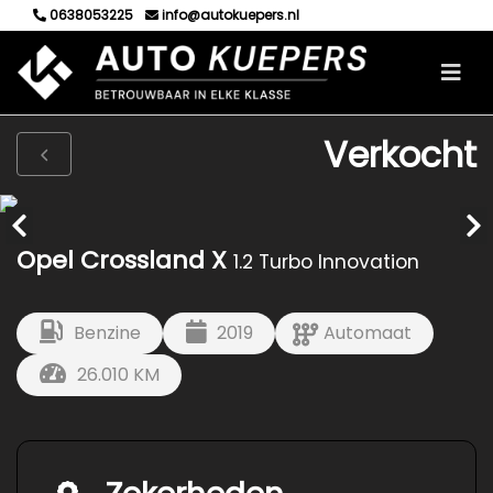
0638053225
info@autokuepers.nl
Verkocht
Opel Crossland X
1.2 Turbo Innovation
Benzine
2019
Automaat
26.010 KM