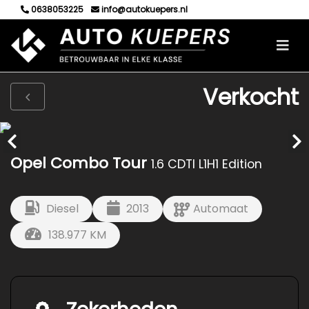
0638053225
info@autokuepers.nl
Verkocht
Opel Combo Tour
1.6 CDTI L1H1 Edition
Diesel
2013
Automaat
138.977 KM