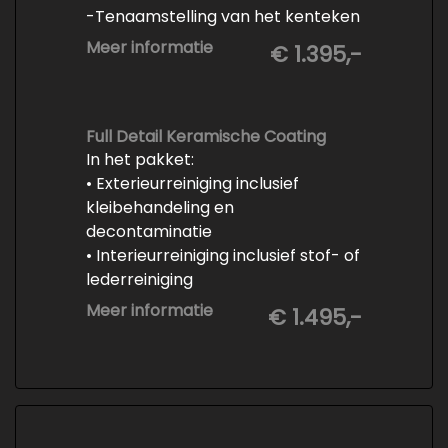
-Tenaamstelling van het kenteken
-Vrijwaren van de inruilauto
Meer informatie
€ 1.395,-
-Onderhoud conform
fabrieksvoorschrift
-Professioneel poetsen en
polijsten
Full Detail Keramische Coating
In het pakket:
• Exterieurreiniging inclusief
kleibehandeling en
decontaminatie
• Interieurreiniging inclusief stof- of
lederreiniging
• 3-staps lakcorrectie
Meer informatie
€ 1.495,-
• Keramische Coating (+/- 5 jaar)
• Demonteren en coaten wielen
• Spuiten wielnaven