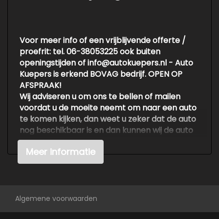
Lendesteun(en) verstelbaar
Stuur verstelbaar
Overige
Voor meer info of een vrijblijvende offerte /
proefrit: tel. 06-38053225 ook buiten
Anti blokkeer systeem
openingstijden of info@autokuepers.nl - Auto
Kuepers is erkend BOVAG bedrijf. OPEN OP
Bestuurdersairbag
AFSPRAAK!
Elektronisch stabiliteits programma
Wij adviseren u om ons te bellen of mailen
voordat u de moeite neemt om naar een auto
Passagiersairbag
te komen kijken, dan weet u zeker dat de auto
Zij airbag(s) voor
nog beschikbaar is en dan kunnen wij de auto
klaarzetten voor een vrijblijvende testrit.
Meer informatie
Voor meer en betere foto's kijk op de
website http://www.autokuepers.nl
Kwaliteit is voor ons erg belangrijk. Wij kopen
Algemene voorwaarden
auto's in tegen betaalbare prijzen, hebben