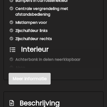
Bumpers in carrosseriekleur
Centrale vergrendeling met
afstandsbediening
Mistlampen voor
Zijschuifdeur links
Zijschuifdeur rechts
Interieur
Achterbank in delen neerklapbaar
Airco
Armsteun voor
Meer informatie
Bagagedek
Bestuurdersstoel in hoogte verstelbaar
Elektrische ramen voor
Beschrijving