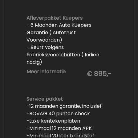
Afleverpakket Kuepers
- 6 Maanden Auto Kuepers
Garantie ( Autotrust
Voorwaarden)
- Beurt volgens
Fabrieksvoorschriften ( Indien
nodig)
- Minimaal 6 maanden APK
Meer informatie
€ 895,-
- Minimaal 3 mm banden profiel
- Kwart tank brandstof
- Tenaamstelling en eventueel
vrijwaren
Service pakket
-12 maanden garantie, inclusief:
- Volledige inspectie
-BOVAG 40 punten check
- Poetsen binnen en buiten
-Luxe kentekenplaten
-Minimaal 12 maanden APK
-Minimaal 20 liter brandstof