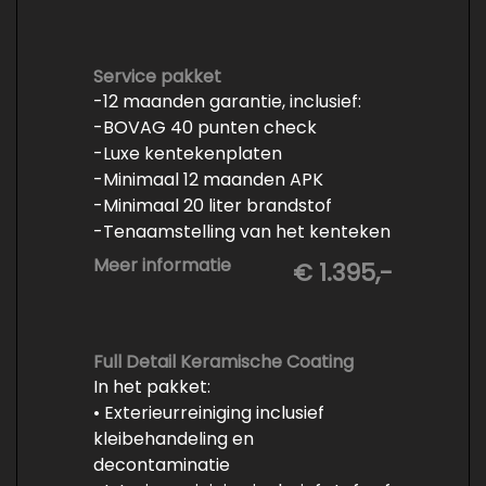
- Kwart tank brandstof
- Tenaamstelling en eventueel
vrijwaren
Service pakket
-12 maanden garantie, inclusief:
- Volledige inspectie
-BOVAG 40 punten check
- Poetsen binnen en buiten
-Luxe kentekenplaten
-Minimaal 12 maanden APK
-Minimaal 20 liter brandstof
-Tenaamstelling van het kenteken
-Vrijwaren van de inruilauto
Meer informatie
€ 1.395,-
-Onderhoud conform
fabrieksvoorschrift
-Professioneel poetsen en
polijsten
Full Detail Keramische Coating
In het pakket:
• Exterieurreiniging inclusief
kleibehandeling en
decontaminatie