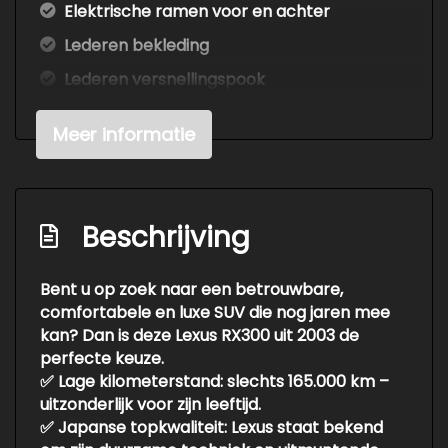
Elektrische ramen voor en achter
Lederen bekleding
Lederen versnellingspook
Stuur leder
Meer informatie
Stuur met houtinleg
Stuur verstelbaar
Stuurkolom elektrisch verstelbaar met
Beschrijving
geheugen
Voorstoelen verwarmd
Bent u op zoek naar een
betrouwbare,
Exterieur
comfortabele en luxe SUV
die nog jaren mee
kan? Dan is deze
Lexus RX300
uit 2003 de
perfecte keuze.
Buitenspiegel(s) automatisch dimmend
✅
Lage kilometerstand:
slechts 165.000 km –
Buitenspiegels elektr. met geheugen
uitzonderlijk voor zijn leeftijd.
✅
Japanse topkwaliteit:
Lexus staat bekend
Buitenspiegels elektrisch inklapbaar