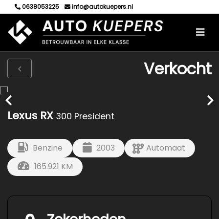
0638053225
info@autokuepers.nl
Verkocht
Lexus RX
300 President
Benzine
2003
Automaat
165.921 KM