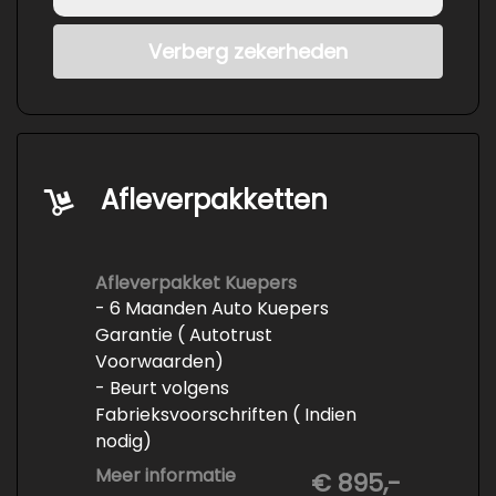
Verberg zekerheden
Afleverpakketten
Afleverpakket Kuepers
- 6 Maanden Auto Kuepers
Garantie ( Autotrust
Voorwaarden)
- Beurt volgens
Fabrieksvoorschriften ( Indien
nodig)
- Minimaal 6 maanden APK
Meer informatie
€ 895,-
- Minimaal 3 mm banden profiel