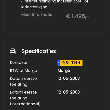
• Interieurreiniging inclusief stof- of
lederreiniging
• 3-staps lakcorrectie
Meer informatie
€ 1.495,-
• Keramische Coating (+/- 5 jaar)
• Demonteren en coaten wielen
• Spuiten wielnaven
Specificaties
Kenteken
98LTHH
NL
BTW of Marge
Marge
Datum eerste
12-05-2003
toelating
Datum eerste
12-05-2003
toelating
(internationaal)