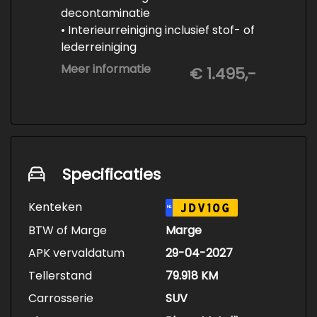
decontaminatie
• Interieurreiniging inclusief stof- of
lederreiniging
• 3-staps lakcorrectie
Meer informatie
€ 1.495,-
• Keramische Coating (+/- 5 jaar)
• Demonteren en coaten wielen
• Spuiten wielnaven
Specificaties
Kenteken
JDV10G
NL
BTW of Marge
Marge
APK vervaldatum
29-04-2027
Tellerstand
79.918 KM
Carrosserie
SUV