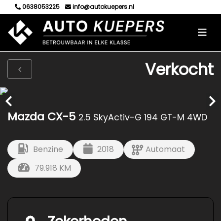
0638053225
info@autokuepers.nl
Verkocht
Mazda CX-5
2.5 SkyActiv-G 194 GT-M 4WD
Benzine
2018
Automaat
79.918 KM