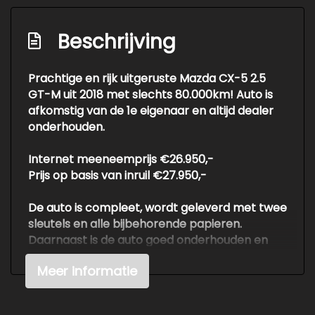
Led mistlampen
Passagiersairbag
Beschrijving
Rijstrooksensor met correctie
Prachtige en rijk uitgeruste Mazda CX-5 2.5
Rondomzicht camera
GT-M uit 2018 met slechts 80.000km! Auto is
Zij airbag(s) voor
afkomstig van de 1e eigenaar en altijd dealer
onderhouden.
Exterieur
Internet meeneemprijs €26.950,-
Buitenspiegels elektrisch inklapbaar
Prijs op basis van inruil €27.950,-
Buitenspiegels elektrisch verstelbaar
De auto is compleet, wordt geleverd met twee
Buitenspiegels verwarmbaar
sleutels en alle bijbehorende papieren.
Dakspoiler
Daarnaast is de auto goed onderhouden en
heeft deze geen schade verleden.
Dimlichten automatisch
Meer informatie
Elektrisch bedienbare achterklep
Voor meer info of een vrijblijvende offerte /
proefrit: tel. 06-38053225 ook buiten
Elektrisch glazen schuif-/kanteldak