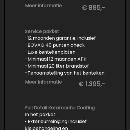
- Minimaal 6 maanden APK
Meer informatie
€ 895,-
- Minimaal 3 mm banden profiel
- Kwart tank brandstof
- Tenaamstelling en eventueel
vrijwaren
Service pakket
-12 maanden garantie, inclusief:
- Volledige inspectie
-BOVAG 40 punten check
- Poetsen binnen en buiten
-Luxe kentekenplaten
-Minimaal 12 maanden APK
-Minimaal 20 liter brandstof
-Tenaamstelling van het kenteken
-Vrijwaren van de inruilauto
Meer informatie
€ 1.395,-
-Onderhoud conform
fabrieksvoorschrift
-Professioneel poetsen en
polijsten
Full Detail Keramische Coating
In het pakket:
• Exterieurreiniging inclusief
kleibehandeling en