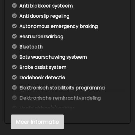
Anti blokkeer systeem
Anti doorslip regeling
Autonomous emergency braking
Bestuurdersairbag
Bluetooth
Bots waarschuwing systeem
Brake assist system
Dodehoek detectie
Elektronisch stabiliteits programma
Elektronische remkrachtverdeling
Hoofd airbag(s) achter
Hoofd airbag(s) voor
Meer informatie
Keyless start