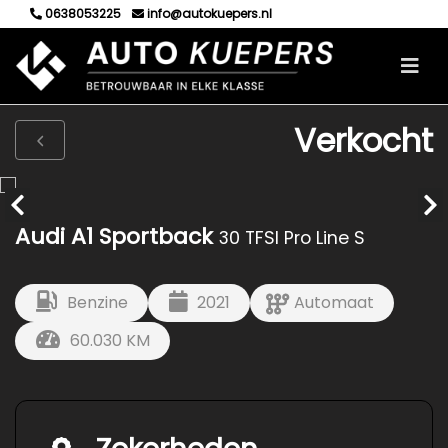
0638053225
info@autokuepers.nl
Verkocht
Audi A1 Sportback
30 TFSI Pro Line S
Benzine
2021
Automaat
60.030 KM