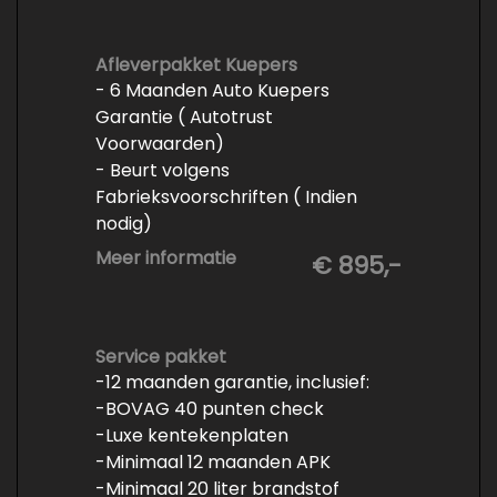
Afleverpakket Kuepers
- 6 Maanden Auto Kuepers
Garantie ( Autotrust
Voorwaarden)
- Beurt volgens
Fabrieksvoorschriften ( Indien
nodig)
- Minimaal 6 maanden APK
Meer informatie
€ 895,-
- Minimaal 3 mm banden profiel
- Kwart tank brandstof
- Tenaamstelling en eventueel
vrijwaren
Service pakket
-12 maanden garantie, inclusief:
- Volledige inspectie
-BOVAG 40 punten check
- Poetsen binnen en buiten
-Luxe kentekenplaten
-Minimaal 12 maanden APK
-Minimaal 20 liter brandstof