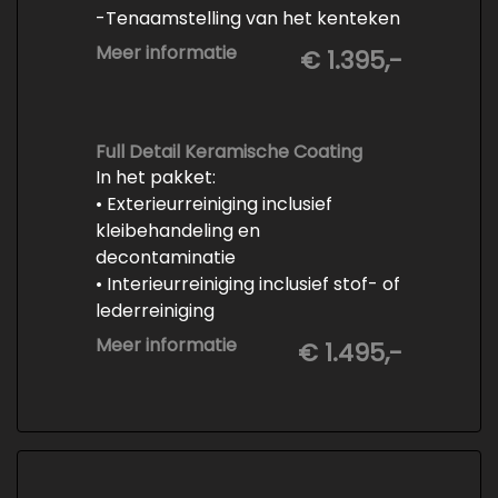
-Tenaamstelling van het kenteken
-Vrijwaren van de inruilauto
Meer informatie
€ 1.395,-
-Onderhoud conform
fabrieksvoorschrift
-Professioneel poetsen en
polijsten
Full Detail Keramische Coating
In het pakket:
• Exterieurreiniging inclusief
kleibehandeling en
decontaminatie
• Interieurreiniging inclusief stof- of
lederreiniging
• 3-staps lakcorrectie
Meer informatie
€ 1.495,-
• Keramische Coating (+/- 5 jaar)
• Demonteren en coaten wielen
• Spuiten wielnaven