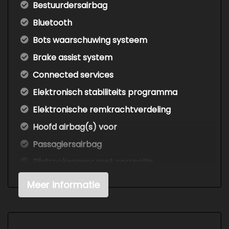
Bestuurdersairbag
Bluetooth
Bots waarschuwing systeem
Brake assist system
Connected services
Elektronisch stabiliteits programma
Elektronische remkrachtverdeling
Hoofd airbag(s) voor
Passagiersairbag
Rijstrooksensor met correctie
S line exterieur
Meer informatie
Volledig digitaal instrumentenpaneel
Zij airbag(s) voor