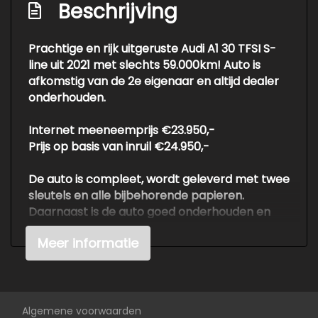
Interieur
Beschrijving
Achterbank in delen neerklapbaar
Prachtige en rijk uitgeruste Audi A1 30 TFSI S-
line uit 2021 met slechts 59.000km! Auto is
Airco
afkomstig van de 2e eigenaar en altijd dealer
Armsteun voor
onderhouden.
Elektrische ramen achter
Internet meeneemprijs €23.950,-
Elektrische ramen voor
Prijs op basis van inruil €24.950,-
Kunstlederen/stof bekleding
De auto is compleet, wordt geleverd met twee
Lederen versnellingspook
sleutels en alle bijbehorende papieren.
Sportstoelen
Daarnaast is de auto goed onderhouden en
heeft deze geen schade verleden.
Stuur leder
Meer informatie
Stuur verstelbaar
Voor meer info of een vrijblijvende offerte /
proefrit: tel. 06-38053225 ook buiten
Stuurbekrachtiging snelheidsafhankelijk
openingstijden of info@autokuepers.nl - Auto
Voorstoelen in hoogte verstelbaar
Kuepers is erkend BOVAG bedrijf. OPEN OP
Algemene voorwaarden