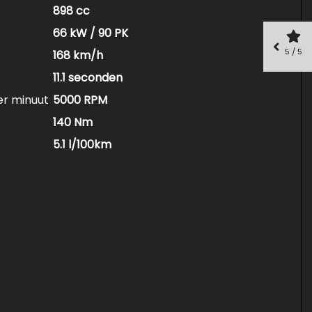
898 cc
66 kW / 90 PK
5 / 5
168 km/h
11.1 seconden
er minuut
5000 RPM
140 Nm
5.1 l/100km