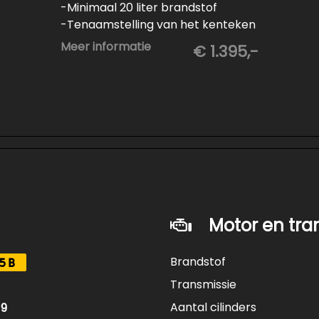
-Minimaal 20 liter brandstof
-Tenaamstelling van het kenteken
-Vrijwaren van de inruilauto
Meer informatie
€ 1.395,-
-Onderhoud conform
fabrieksvoorschrift
-Professioneel poetsen en
polijsten
Motor en tra
Brandstof
5B
Transmissie
Aantal cilinders
19