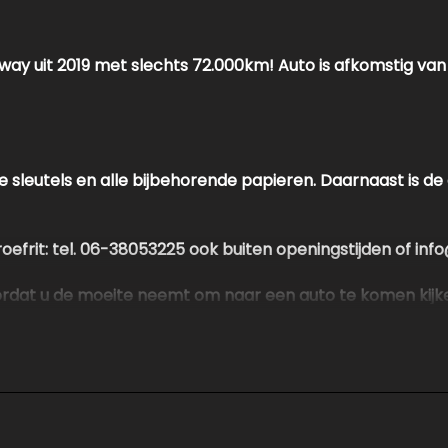
pway uit 2019 met slechts 72.000km! Auto is afkomstig van
e sleutels en alle bijbehorende papieren. Daarnaast is 
proefrit: tel. 06-38053225 ook buiten openingstijden of i
oordat u de moeite neemt om naar een auto te komen kijk
etten voor een vrijblijvende testrit.
e http://www.autokuepers.nl
en auto's in tegen betaalbare prijzen, hebben geen duur 
 kunnen aanbieden!