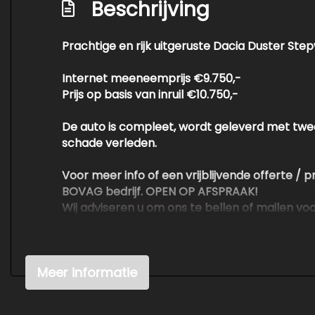
Beschrijving
Prachtige en rijk uitgeruste Dacia Duster Ste
Internet meeneemprijs €9.750,-
Prijs op basis van inruil €10.750,-
De auto is compleet, wordt geleverd met twe
schade verleden.
Voor meer info of een vrijblijvende offerte / 
BOVAG bedrijf. OPEN OP AFSPRAAK!
Wij adviseren u om ons te bellen of mailen v
beschikbaar is en dan kunnen wij de auto klaarz
Voor meer en betere foto's kijk op de websit
Meer informatie
Kwaliteit is voor ons erg belangrijk. Wij kop
waardoor wij de auto's tegen scherpe prijzen