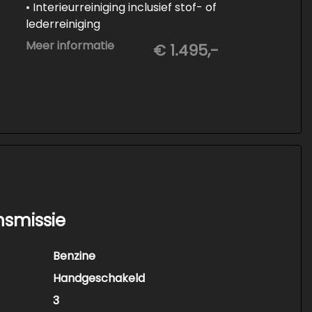
• Interieurreiniging inclusief stof- of
lederreiniging
• 3-staps lakcorrectie
Meer informatie
€ 1.495,-
• Keramische Coating (+/- 5 jaar)
• Demonteren en coaten wielen
• Spuiten wielnaven
nsmissie
Benzine
Handgeschakeld
3