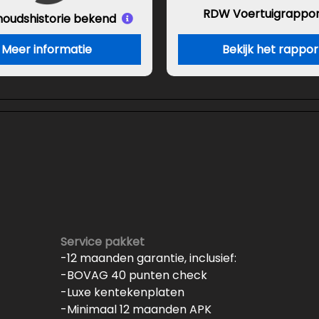
RDW Voertuigrappor
houds
historie bekend
Meer informatie
Bekijk het rappor
Service pakket
-12 maanden garantie, inclusief:
-BOVAG 40 punten check
-Luxe kentekenplaten
-Minimaal 12 maanden APK