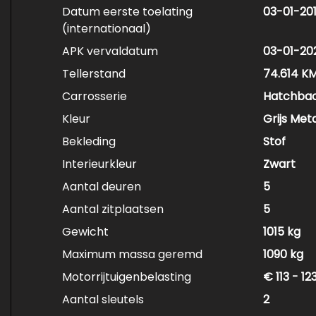
Datum eerste toelating
03-01-20
(internationaal)
APK vervaldatum
03-01-20
Tellerstand
74.614 K
Carrosserie
Hatchba
Kleur
Grijs Meta
Bekleding
Stof
Interieurkleur
Zwart
Aantal deuren
5
Aantal zitplaatsen
5
Gewicht
1015 kg
Maximum massa geremd
1090 kg
Motorrijtuigenbelasting
€ 113 - 1
Aantal sleutels
2