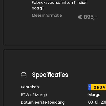
Fabrieksvoorschriften ( Indien
nodig)
- Minimaal 6 maanden APK
Meer informatie
€ 895,-
- Minimaal 3 mm banden profiel
- Kwart tank brandstof
- Tenaamstelling en eventueel
vrijwaren
- Volledige inspectie
- Poetsen binnen en buiten
Specificaties
Kenteken
XH34
NL
BTW of Marge
Marge
Datum eerste toelating
03-01-20