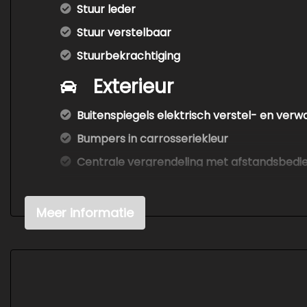
Stuur leder
Stuur verstelbaar
Stuurbekrachtiging
Exterieur
Buitenspiegels elektrisch verstel- en ver
Bumpers in carrosseriekleur
Centrale vergrendeling met afstandsbedi
Dakrails
Led dagrijverlichting
Meer informatie
Mistlampen voor
Parkeersensor achter
Trekhaak