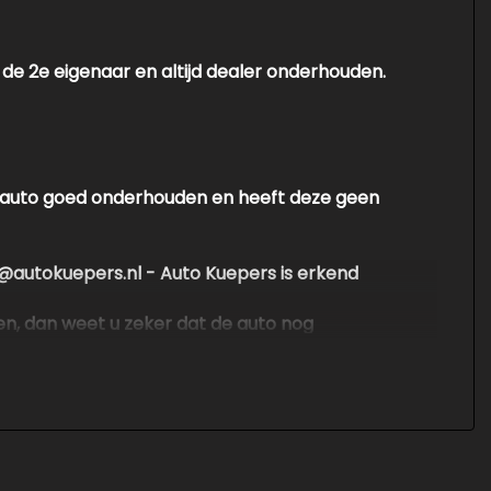
 de 2e eigenaar en altijd dealer onderhouden.
de auto goed onderhouden en heeft deze geen
nfo@autokuepers.nl - Auto Kuepers is erkend
en, dan weet u zeker dat de auto nog
en groot pand en hebben geen personeel