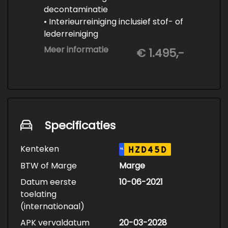
decontaminatie
• Interieurreiniging inclusief stof- of
lederreiniging
• 3-staps lakcorrectie
Meer informatie
€ 1.495,-
• Keramische Coating (+/- 5 jaar)
• Demonteren en coaten wielen
• Spuiten wielnaven
Specificaties
Kenteken
HZD45D
NL
BTW of Marge
Marge
Datum eerste
10-06-2021
toelating
(internationaal)
APK vervaldatum
20-03-2028