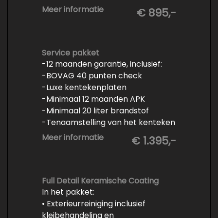
- Minimaal 6 maanden APK
Meer informatie
€ 895,-
- Minimaal 3 mm banden profiel
- Kwart tank brandstof
- Tenaamstelling en eventueel
vrijwaren
Service pakket
-12 maanden garantie, inclusief:
- Volledige inspectie
-BOVAG 40 punten check
- Poetsen binnen en buiten
-Luxe kentekenplaten
-Minimaal 12 maanden APK
-Minimaal 20 liter brandstof
-Tenaamstelling van het kenteken
-Vrijwaren van de inruilauto
Meer informatie
€ 1.395,-
-Onderhoud conform
fabrieksvoorschrift
-Professioneel poetsen en
polijsten
Full Detail Keramische Coating
In het pakket:
• Exterieurreiniging inclusief
kleibehandeling en