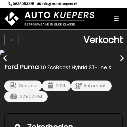
0638053225
info@autokuepers.nl
Verkocht
Ford Puma
1.0 EcoBoost Hybrid ST-Line X
Benzine
2021
Automaat
22.802 KM