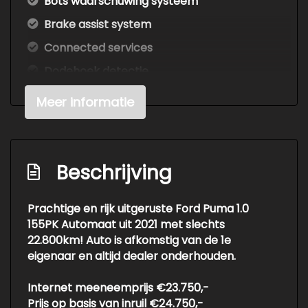
Bots waarschuwing systeem
Brake assist system
Connected services
Dodehoek detectie
Draadloze telefoonlader
Meer informatie
Elektrisch bedienbare achterklep met
sensorsturing
Elektronisch stabiliteits programma
Beschrijving
Elektronische remkrachtverdeling
Full-led koplampen
Prachtige en rijk uitgeruste Ford Puma 1.0
155PK Automaat uit 2021 met slechts
Geluidsisolerend glas
22.800km! Auto is afkomstig van de 1e
Hoofd airbag(s) achter
eigenaar en altijd dealer onderhouden.
Hoofd airbag(s) voor
Internet meeneemprijs €23.750,-
Keyless start
Prijs op basis van inruil €24.750,-