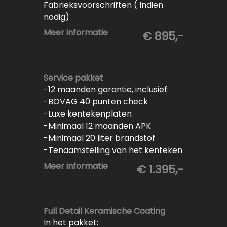
Fabrieksvoorschriften ( Indien
nodig)
- Minimaal 6 maanden APK
Meer informatie
€ 895,-
- Minimaal 3 mm banden profiel
- Kwart tank brandstof
- Tenaamstelling en eventueel
vrijwaren
Service pakket
-12 maanden garantie, inclusief:
- Volledige inspectie
-BOVAG 40 punten check
- Poetsen binnen en buiten
-Luxe kentekenplaten
-Minimaal 12 maanden APK
-Minimaal 20 liter brandstof
-Tenaamstelling van het kenteken
-Vrijwaren van de inruilauto
Meer informatie
€ 1.395,-
-Onderhoud conform
fabrieksvoorschrift
-Professioneel poetsen en
polijsten
Full Detail Keramische Coating
In het pakket: