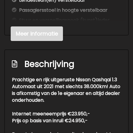
Lendesteun(en) verstelbaar
Passagiersstoel in hoogte verstelbaar
Stuur en versnellingspook (kunst)leder
Stuur verstelbaar
Meer informatie
Stuurbekrachtiging snelheidsafhankelijk
Voorstoelen verwarmd
Exterieur
Beschrijving
Buitenspiegels elektrisch inklapbaar
Prachtige en rijk uitgeruste Nissan Qashqai 1.3
Automaat uit 2021 met slechts 38.000km! Auto
Buitenspiegels elektrisch verstel- en
is afkomstig van de 1e eigenaar en altijd dealer
verwarmbaar
onderhouden.
Buitenspiegels in carrosseriekleur
Internet meeneemprijs €23.950,-
Chroom delen exterieur
Prijs op basis van inruil €24.950,-
Dakrails