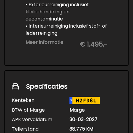
• Exterieurreiniging inclusief
kleibehandeling en
decontaminatie
• Interieurreiniging inclusief stof- of
lederreiniging
• 3-staps lakcorrectie
Meer informatie
€ 1.495,-
• Keramische Coating (+/- 5 jaar)
• Demonteren en coaten wielen
• Spuiten wielnaven
Specificaties
Kenteken
HZF38L
NL
BTW of Marge
Marge
APK vervaldatum
30-03-2027
Tellerstand
38.775 KM