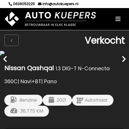
0638053225
info@autokuepers.nl
Verkocht
Nissan Qashqai
1.3 DIG-T N-Connecta
360C| Navi+BT| Pano
Benzine
2021
Automaat
38.775 KM