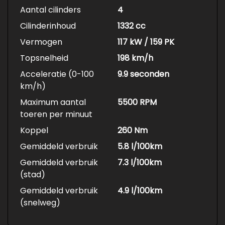
Aantal cilinders
4
Cilinderinhoud
1332 cc
Vermogen
117 kW / 159 PK
Topsnelheid
198 km/h
Acceleratie (0-100
9.9 seconden
km/h)
Maximum aantal
5500 RPM
toeren per minuut
Koppel
260 Nm
Gemiddeld verbruik
5.8 l/100km
Gemiddeld verbruik
7.3 l/100km
(stad)
Gemiddeld verbruik
4.9 l/100km
(snelweg)