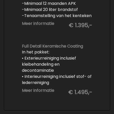
-Minimaal 12 maanden APK
-Minimaal 20 liter brandstof
-Tenaamstelling van het kenteken
-Vrijwaren van de inruilauto
Meer informatie
€ 1.395,-
-Onderhoud conform
fabrieksvoorschrift
-Professioneel poetsen en
polijsten
Full Detail Keramische Coating
In het pakket:
• Exterieurreiniging inclusief
kleibehandeling en
decontaminatie
• Interieurreiniging inclusief stof- of
lederreiniging
• 3-staps lakcorrectie
Meer informatie
€ 1.495,-
• Keramische Coating (+/- 5 jaar)
• Demonteren en coaten wielen
• Spuiten wielnaven