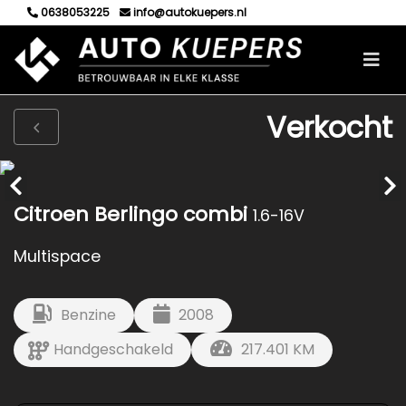
0638053225
info@autokuepers.nl
Verkocht
Citroen Berlingo combi
1.6-16V
Multispace
Benzine
2008
Handgeschakeld
217.401 KM