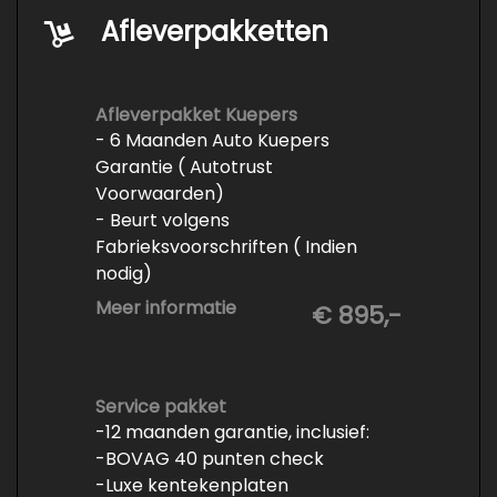
Afleverpakketten
Afleverpakket Kuepers
- 6 Maanden Auto Kuepers
Garantie ( Autotrust
Voorwaarden)
- Beurt volgens
Fabrieksvoorschriften ( Indien
nodig)
- Minimaal 6 maanden APK
Meer informatie
€ 895,-
- Minimaal 3 mm banden profiel
- Kwart tank brandstof
- Tenaamstelling en eventueel
vrijwaren
Service pakket
-12 maanden garantie, inclusief:
- Volledige inspectie
-BOVAG 40 punten check
- Poetsen binnen en buiten
-Luxe kentekenplaten