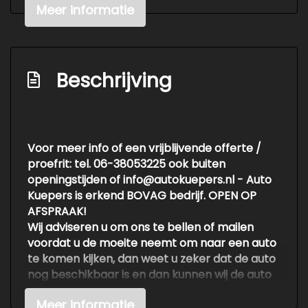
Brake assist system
Meer informatie
Elektronische remkrachtverdeling
Passagiersairbag
Zij airbag(s) voor
Beschrijving
Interieur
Achterbank in delen neerklapbaar
Voor meer info of een vrijblijvende offerte /
Armsteun voor
proefrit: tel. 06-38053225 ook buiten
Elektrische ramen voor
openingstijden of info@autokuepers.nl - Auto
Kuepers is erkend BOVAG bedrijf. OPEN OP
AFSPRAAK!
Wij adviseren u om ons te bellen of mailen
voordat u de moeite neemt om naar een auto
te komen kijken, dan weet u zeker dat de auto
nog beschikbaar is en dan kunnen wij de auto
klaarzetten voor een vrijblijvende testrit.
Meer informatie