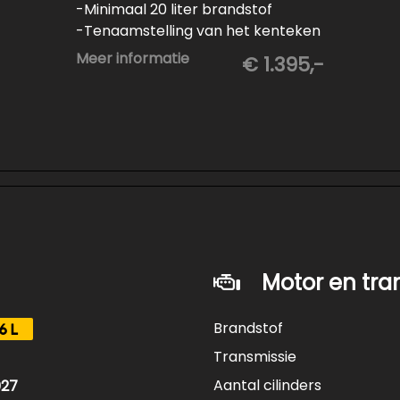
-Minimaal 20 liter brandstof
-Tenaamstelling van het kenteken
-Vrijwaren van de inruilauto
Meer informatie
€ 1.395,-
-Onderhoud conform
fabrieksvoorschrift
-Professioneel poetsen en
polijsten
Motor en tra
Brandstof
6L
Transmissie
Aantal cilinders
027