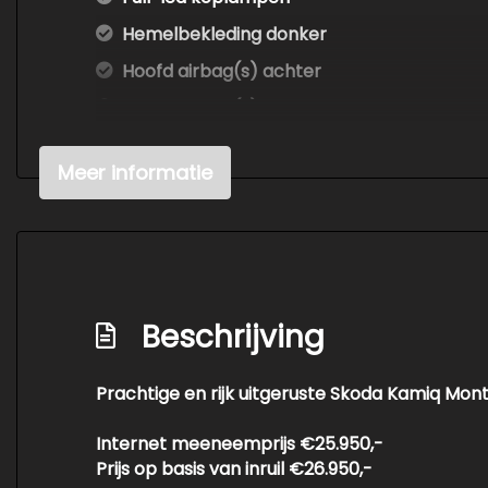
Hemelbekleding donker
Hoofd airbag(s) achter
Hoofd airbag(s) voor
Knie airbag(s)
Meer informatie
Led mistlampen
Multimedia scherm groot
Multimedia scherm middel
Passagiersairbag
Beschrijving
Rijstrooksensor met correctie
Schakelpaddles
Prachtige en rijk uitgeruste Skoda Kamiq Mon
Sfeerverlichting
Vervolgbotsing preventie
Internet meeneemprijs €25.950,-
Prijs op basis van inruil €26.950,-
Volledig digitaal instrumentenpaneel