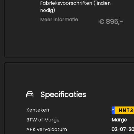
Fabrieksvoorschriften ( Indien
nodig)
- Minimaal 6 maanden APK
Meer informatie
€ 895,-
- Minimaal 3 mm banden profiel
- Kwart tank brandstof
- Tenaamstelling en eventueel
vrijwaren
- Volledige inspectie
- Poetsen binnen en buiten
Specificaties
Kenteken
HNT3
NL
BTW of Marge
Marge
APK vervaldatum
02-07-2