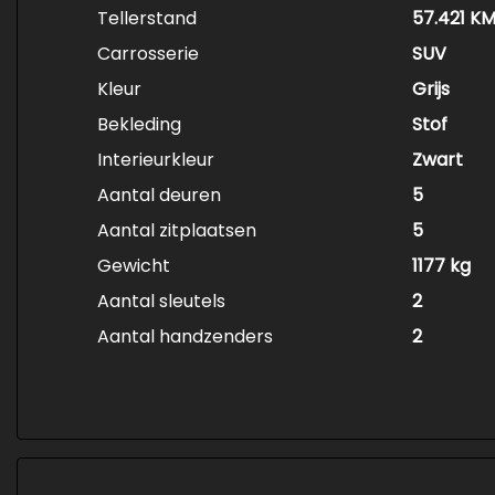
Tellerstand
57.421 K
Carrosserie
SUV
Kleur
Grijs
Bekleding
Stof
Interieurkleur
Zwart
Aantal deuren
5
Aantal zitplaatsen
5
Gewicht
1177 kg
Aantal sleutels
2
Aantal handzenders
2