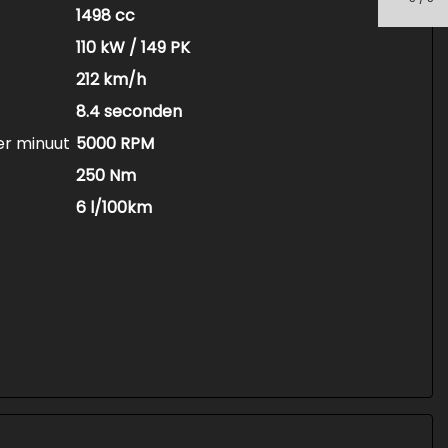
1498 cc
110 kW / 149 PK
212 km/h
8.4 seconden
er minuut
5000 RPM
250 Nm
6 l/100km