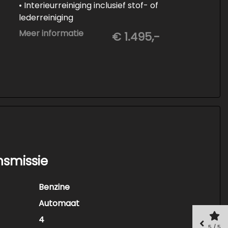
• Interieurreiniging inclusief stof- of
lederreiniging
• 3-staps lakcorrectie
Meer informatie
€ 1.495,-
• Keramische Coating (+/- 5 jaar)
• Demonteren en coaten wielen
• Spuiten wielnaven
nsmissie
Benzine
Automaat
4
5 / 5