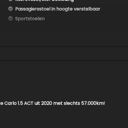
Passagiersstoel in hoogte verstelbaar
Sportstoelen
Sportstuur
Stuur leder
Stuur verstelbaar
Stuurbekrachtiging
Voorstoelen verwarmd
Exterieur
Buitensp.elektr.inklap en aut. dimmend
Buitenspiegels elektrisch verstel- en verwarmbaa
te Carlo 1.5 ACT uit 2020 met slechts 57.000km!
Buitenspiegels in carrosseriekleur
Centrale vergrendeling met afstandsbediening