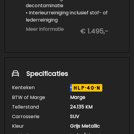
decontaminatie
• Interieurreiniging inclusief stof- of
lederreiniging
• 3-staps lakcorrectie
Meer informatie
€ 1.495,-
• Keramische Coating (+/- 5 jaar)
• Demonteren en coaten wielen
• Spuiten wielnaven
Specificaties
Kenteken
HLP-40-N
NL
BTW of Marge
Marge
Tellerstand
24.135 KM
Carrosserie
SUV
Kleur
Grijs Metallic