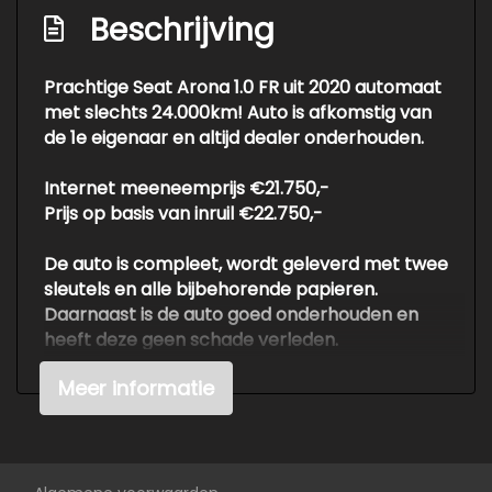
Lichtmetalen velgen 17"
Beschrijving
Mistlampen voor adaptief
Parkeer assistent
Prachtige Seat Arona 1.0 FR uit 2020 automaat
met slechts 24.000km! Auto is afkomstig van
Parkeersensor achter
de 1e eigenaar en altijd dealer onderhouden.
Parkeersensor voor
Internet meeneemprijs €21.750,-
Ruitensproeiers/wisserbladen
Prijs op basis van inruil €22.750,-
verwarmbaar
Overige
De auto is compleet, wordt geleverd met twee
sleutels en alle bijbehorende papieren.
Daarnaast is de auto goed onderhouden en
Achteruitrij assistent
heeft deze geen schade verleden.
Anti blokkeer systeem
Meer informatie
Apple carplay/android auto
Voor meer info of een vrijblijvende offerte /
proefrit: tel. 06-38053225 ook buiten
Autonomous emergency braking
openingstijden of info@autokuepers.nl - Auto
Bestuurdersairbag
Kuepers is erkend BOVAG bedrijf. OPEN OP
AFSPRAAK!