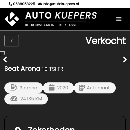
0638053225
info@autokuepers.nl
Verkocht
Seat Arona
1.0 TSI FR
Benzine
2020
Automaat
24.135 KM