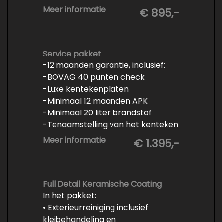
- Minimaal 6 maanden APK
Meer informatie
€ 895,-
- Minimaal 3 mm banden profiel
- Kwart tank brandstof
- Tenaamstelling en eventueel
vrijwaren
Service pakket
-12 maanden garantie, inclusief:
- Volledige inspectie
-BOVAG 40 punten check
- Poetsen binnen en buiten
-Luxe kentekenplaten
-Minimaal 12 maanden APK
-Minimaal 20 liter brandstof
-Tenaamstelling van het kenteken
-Vrijwaren van de inruilauto
Meer informatie
€ 1.395,-
-Onderhoud conform
fabrieksvoorschrift
-Professioneel poetsen en
polijsten
Full Detail Keramische Coating
In het pakket:
• Exterieurreiniging inclusief
kleibehandeling en