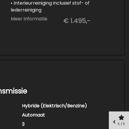
• Interieurreiniging inclusief stof- of
lederreiniging
• 3-staps lakcorrectie
Meer informatie
€ 1.495,-
• Keramische Coating (+/- 5 jaar)
• Demonteren en coaten wielen
• Spuiten wielnaven
nsmissie
Hybride (Elektrisch/Benzine)
Automaat
3
5 / 5