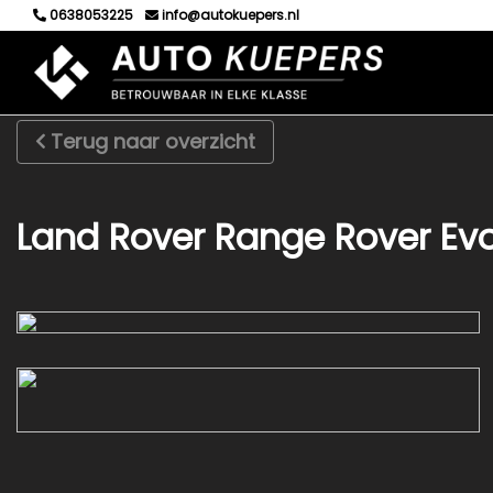
0638053225
info@autokuepers.nl
Terug naar overzicht
Land Rover Range Rover Ev