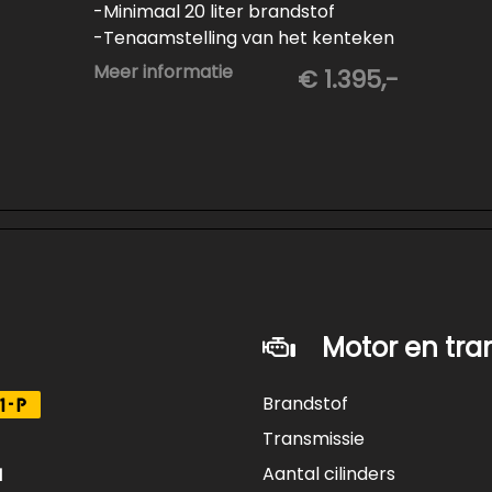
-Minimaal 20 liter brandstof
-Tenaamstelling van het kenteken
-Vrijwaren van de inruilauto
Meer informatie
€ 1.395,-
-Onderhoud conform
fabrieksvoorschrift
-Professioneel poetsen en
polijsten
Motor en tra
Brandstof
1-P
Transmissie
Aantal cilinders
M