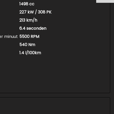
1498 cc
227 kW / 308 PK
213 km/h
6.4 seconden
er minuut
5500 RPM
540 Nm
1.4 l/100km