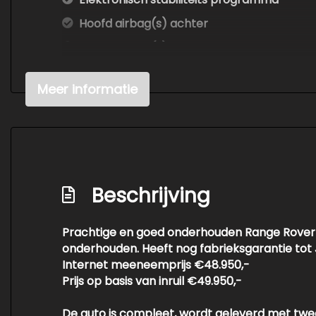
Hoofd airbag(s) achter
Hoofd airbag(s) voor
Keyless start
Meer informatie
Multimedia scherm middel
Oplaadmogelijkheid
Passagiersairbag
Rondomzicht camera
Beschrijving
Schakelpaddles
Sportstuur leder
Prachtige en goed onderhouden Range Rover E
Zwarte (glans) exterieur delen
onderhouden. Heeft nog fabrieksgarantie tot 
Internet meeneemprijs €48.950,-
Prijs op basis van inruil €49.950,-
De auto is compleet, wordt geleverd met twe