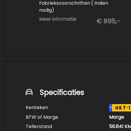
Fabrieksvoorschriften ( Indien
nodig)
- Minimaal 6 maanden APK
Meer informatie
€ 895,-
- Minimaal 3 mm banden profiel
- Kwart tank brandstof
- Tenaamstelling en eventueel
vrijwaren
- Volledige inspectie
- Poetsen binnen en buiten
Specificaties
Kenteken
HKT-1
NL
BTW of Marge
Marge
Tellerstand
56.841 K