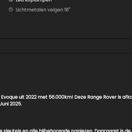
Lichtmetalen velgen 18"
Parkeer assistent
Parkeersensor achter
Parkeersensor voor
Parkeersensor voor en achter
Ruitensproeiers/wisserbladen verwarmbaar
Side-skirts
Verwarmde voorruit
Interieur
voque uit 2022 met 56.000km! Deze Range Rover is afkom
Juni 2025.
Airco automatisch
Aluminium interieur afwerking
Binnenspiegel automatisch dimmend
e sleutels en alle bijbehorende papieren. Daarnaast is 