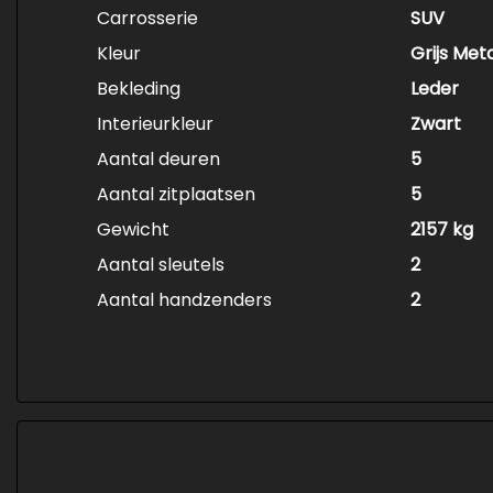
Carrosserie
SUV
Kleur
Grijs Meta
Bekleding
Leder
Interieurkleur
Zwart
Aantal deuren
5
Aantal zitplaatsen
5
Gewicht
2157 kg
Aantal sleutels
2
Aantal handzenders
2