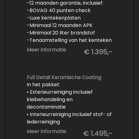
-12 maanden garantie, inclusief:
-BOVAG 40 punten check
-Luxe kentekenplaten
-Minimaal 12 maanden APK
-Minimaal 20 liter brandstof
-Tenaamstelling van het kenteken
-Vrijwaren van de inruilauto
Meer informatie
€ 1.395,-
-Onderhoud conform
fabrieksvoorschrift
-Professioneel poetsen en
polijsten
Full Detail Keramische Coating
In het pakket:
• Exterieurreiniging inclusief
kleibehandeling en
decontaminatie
• Interieurreiniging inclusief stof- of
lederreiniging
• 3-staps lakcorrectie
Meer informatie
€ 1.495,-
• Keramische Coating (+/- 5 jaar)