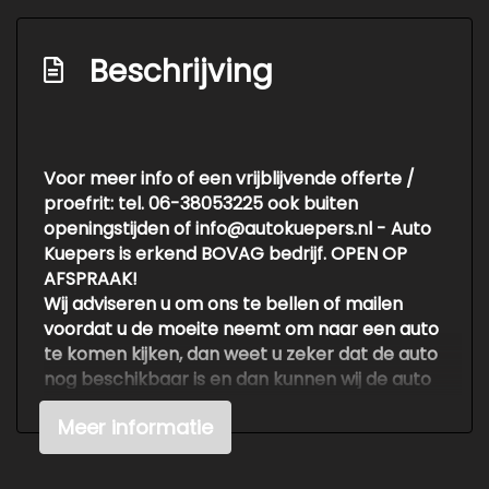
Stuur verstelbaar
Stuurbekrachtiging
Beschrijving
Overige
Anti blokkeer systeem
Voor meer info of een vrijblijvende offerte /
Bestuurdersairbag
proefrit: tel. 06-38053225 ook buiten
Elektronische remkrachtverdeling
openingstijden of info@autokuepers.nl - Auto
Kuepers is erkend BOVAG bedrijf. OPEN OP
Passagiersairbag
AFSPRAAK!
Zij airbag(s) voor
Wij adviseren u om ons te bellen of mailen
voordat u de moeite neemt om naar een auto
te komen kijken, dan weet u zeker dat de auto
nog beschikbaar is en dan kunnen wij de auto
klaarzetten voor een vrijblijvende testrit.
Meer informatie
Voor meer en betere foto's kijk op de
website http://www.autokuepers.nl