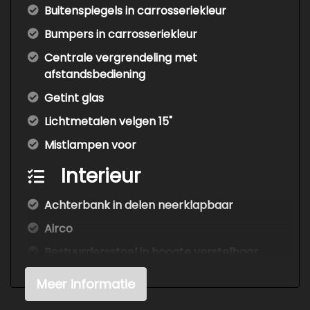
Buitenspiegels in carrosseriekleur
Bumpers in carrosseriekleur
Centrale vergrendeling met
afstandsbediening
Getint glas
Lichtmetalen velgen 15"
Mistlampen voor
Interieur
Achterbank in delen neerklapbaar
Airco
Bestuurdersstoel in hoogte verstelbaar
Elektrische ramen voor
Meer informatie
Stuur en versnellingspook (kunst)leder