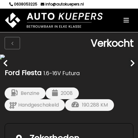
0638053225
info@autokuepers.nl
Verkocht
Ford Fiesta
1.6-16V Futura
Benzine
2008
Handgeschakeld
190.288 KM