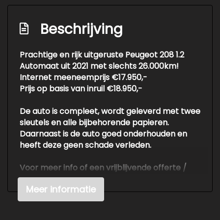
Passagiersairbag
Rijstrooksensor met correctie
Beschrijving
Volledig digitaal instrumentenpaneel
Prachtige en rijk uitgeruste Peugeot 208 1.2
Zij airbag(s) voor
Automaat uit 2021 met slechts 26.000km!
Exterieur
Internet meeneemprijs €17.950,-
Prijs op basis van inruil €18.950,-
Buitenspiegels elektrisch inklapbaar
De auto is compleet, wordt geleverd met twee
Buitenspiegels elektrisch verstelbaar
sleutels en alle bijbehorende papieren.
Buitenspiegels in carrosseriekleur
Daarnaast is de auto goed onderhouden en
heeft deze geen schade verleden.
Buitenspiegels verwarmbaar
Centrale vergrendeling met
Voor meer info of een vrijblijvende offerte /
afstandsbediening
proefrit: tel. 06-38053225 ook buiten
Meer informatie
openingstijden of info@autokuepers.nl - Auto
Dimlichten automatisch
Kuepers is erkend BOVAG bedrijf. OPEN OP
Extra getint glas achter
AFSPRAAK!