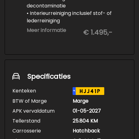
decontaminatie
• Interieurreiniging inclusief stof- of
lederreiniging
• 3-staps lakcorrectie
Meer informatie
€ 1.495,-
• Keramische Coating (+/- 5 jaar)
• Demonteren en coaten wielen
• Spuiten wielnaven
Specificaties
Kenteken
HJJ41P
NL
BTW of Marge
Marge
APK vervaldatum
01-05-2027
Tellerstand
25.804 KM
Carrosserie
Hatchback