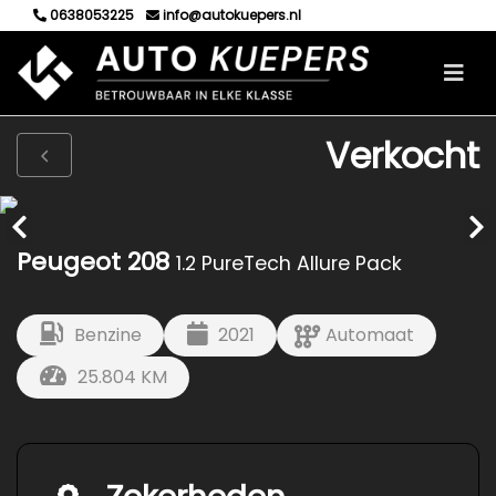
0638053225
info@autokuepers.nl
Verkocht
Peugeot 208
1.2 PureTech Allure Pack
Benzine
2021
Automaat
25.804 KM