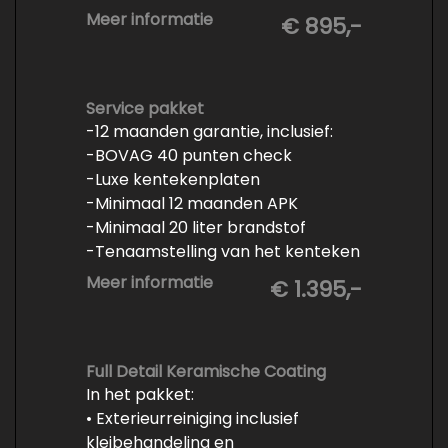
- Minimaal 6 maanden APK
Meer informatie
€ 895,-
- Minimaal 3 mm banden profiel
- Kwart tank brandstof
- Tenaamstelling en eventueel
vrijwaren
Service pakket
-12 maanden garantie, inclusief:
- Volledige inspectie
-BOVAG 40 punten check
- Poetsen binnen en buiten
-Luxe kentekenplaten
-Minimaal 12 maanden APK
-Minimaal 20 liter brandstof
-Tenaamstelling van het kenteken
-Vrijwaren van de inruilauto
Meer informatie
€ 1.395,-
-Onderhoud conform
fabrieksvoorschrift
-Professioneel poetsen en
polijsten
Full Detail Keramische Coating
In het pakket:
• Exterieurreiniging inclusief
kleibehandeling en