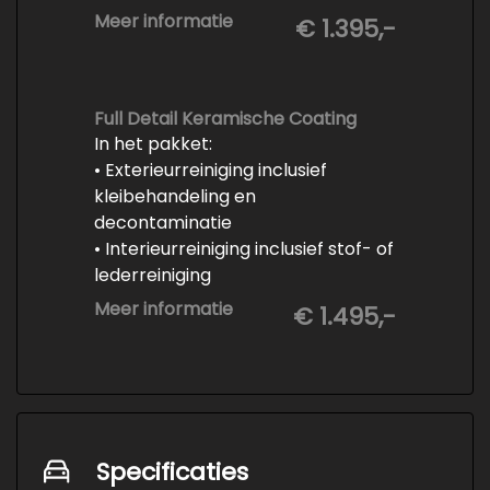
-Vrijwaren van de inruilauto
Meer informatie
€ 1.395,-
-Onderhoud conform
fabrieksvoorschrift
-Professioneel poetsen en
polijsten
Full Detail Keramische Coating
In het pakket:
• Exterieurreiniging inclusief
kleibehandeling en
decontaminatie
• Interieurreiniging inclusief stof- of
lederreiniging
• 3-staps lakcorrectie
Meer informatie
€ 1.495,-
• Keramische Coating (+/- 5 jaar)
• Demonteren en coaten wielen
• Spuiten wielnaven
Specificaties