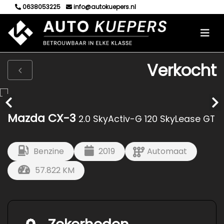
0638053225
info@autokuepers.nl
Verkocht
Mazda CX-3
2.0 SkyActiv-G 120 SkyLease GT
Benzine
2019
Automaat
57.822 KM