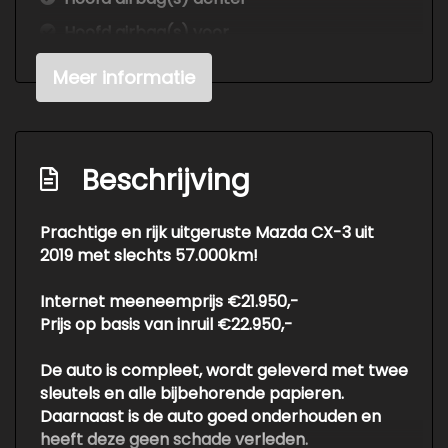
Hoofd airbag(s) voor
Keyless start
Meer informatie
Led mistlampen
Passagiersairbag
Schakelpaddles
Beschrijving
Zij airbag(s) voor
Prachtige en rijk uitgeruste Mazda CX-3 uit
Exterieur
2019 met slechts 57.000km!
Buitensp.elektr.verstel -
Internet meeneemprijs €21.950,-
verwarmb.+inklapbaar
Prijs op basis van inruil €22.950,-
Buitenspiegels elektrisch inklapbaar
De auto is compleet, wordt geleverd met twee
Buitenspiegels elektrisch verstelbaar
sleutels en alle bijbehorende papieren.
Buitenspiegels verwarmbaar
Daarnaast is de auto goed onderhouden en
heeft deze geen schade verleden.