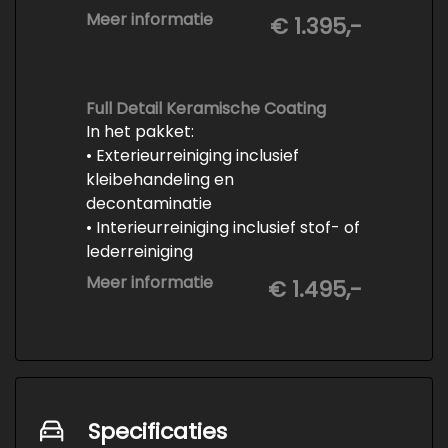
-Vrijwaren van de inruilauto
Meer informatie
€ 1.395,-
-Onderhoud conform
fabrieksvoorschrift
-Professioneel poetsen en
polijsten
Full Detail Keramische Coating
In het pakket:
• Exterieurreiniging inclusief
kleibehandeling en
decontaminatie
• Interieurreiniging inclusief stof- of
lederreiniging
• 3-staps lakcorrectie
Meer informatie
€ 1.495,-
• Keramische Coating (+/- 5 jaar)
• Demonteren en coaten wielen
• Spuiten wielnaven
Specificaties