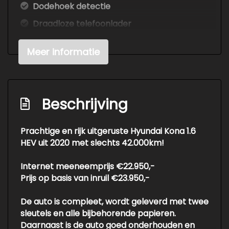
Dodehoek detectie
Draadloze telefoonlader
Elektronisch stabiliteits programma
Meer informatie
Hoofd airbag(s) achter
Hoofd airbag(s) voor
Keyless start
Beschrijving
Multimedia scherm middel
Passagiersairbag
Prachtige en rijk uitgeruste Hyundai Kona 1.6
HEV uit 2020 met slechts 42.000km!
Rijstrooksensor met correctie
Schakelpaddles
Internet meeneemprijs €22.950,-
Prijs op basis van inruil €23.950,-
Uitstap waarschuwing
Volledig digitaal instrumentenpaneel
De auto is compleet, wordt geleverd met twee
sleutels en alle bijbehorende papieren.
Zij airbag(s) voor
Daarnaast is de auto goed onderhouden en