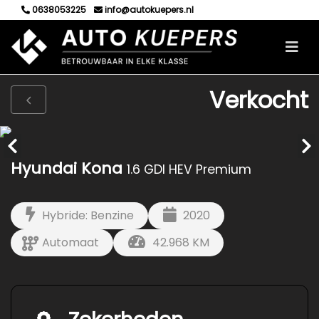
0638053225
info@autokuepers.nl
Verkocht
Hyundai Kona
1.6 GDI HEV Premium
Hybride: Benzine
2020
Automaat
42.968 KM