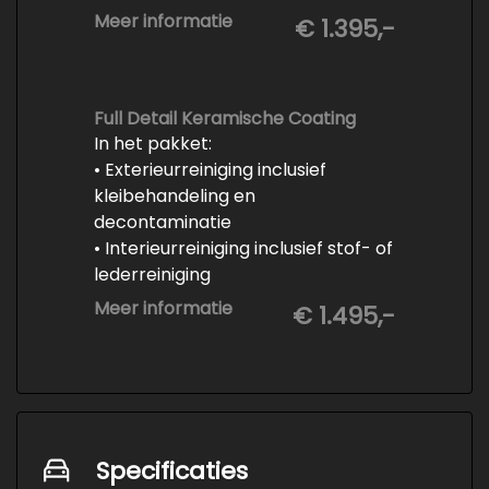
-Vrijwaren van de inruilauto
Meer informatie
€ 1.395,-
-Onderhoud conform
fabrieksvoorschrift
-Professioneel poetsen en
polijsten
Full Detail Keramische Coating
In het pakket:
• Exterieurreiniging inclusief
kleibehandeling en
decontaminatie
• Interieurreiniging inclusief stof- of
lederreiniging
• 3-staps lakcorrectie
Meer informatie
€ 1.495,-
• Keramische Coating (+/- 5 jaar)
• Demonteren en coaten wielen
• Spuiten wielnaven
Specificaties