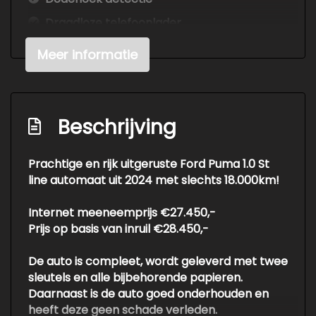
Draadloze telefoonlader
Elektronisch stabiliteits programma
Meer informatie
Elektronische remkrachtverdeling
Full-led koplampen
Geluidsisolerend glas
Beschrijving
Hemelbekleding donker
Prachtige en rijk uitgeruste Ford Puma 1.0 St
Hoofd airbag(s) achter
line automaat uit 2024 met slechts 18.000km!
Hoofd airbag(s) voor
Internet meeneemprijs €27.450,-
Keyless start
Prijs op basis van inruil €28.450,-
Multimedia scherm standaard
De auto is compleet, wordt geleverd met twee
Passagiersairbag
sleutels en alle bijbehorende papieren.
Rijstrooksensor met correctie
Daarnaast is de auto goed onderhouden en
heeft deze geen schade verleden.
Rondomzicht camera