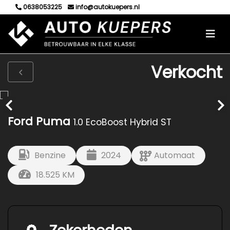
0638053225
info@autokuepers.nl
Verkocht
Ford Puma
1.0 EcoBoost Hybrid ST
Benzine
2024
Automaat
18.525 KM