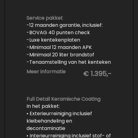
Service pakket
-12 maanden garantie, inclusief:
-BOVAG 40 punten check
-Luxe kentekenplaten
-Minimaal 12 maanden APK
-Minimaal 20 liter brandstof
-Tenaamstelling van het kenteken
-Vrijwaren van de inruilauto
Meer informatie
€ 1.395,-
-Onderhoud conform
fabrieksvoorschrift
-Professioneel poetsen en
polijsten
Full Detail Keramische Coating
In het pakket:
• Exterieurreiniging inclusief
kleibehandeling en
decontaminatie
• Interieurreiniging inclusief stof- of