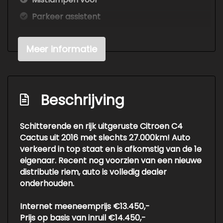
Parkeer assistent
Parkeersensor achter
Meer informatie
Parkeersensor voor
Overige
Anti blokkeer systeem
Beschrijving
Anti doorslip regeling
Schitterende en rijk uitgeruste Citroen C4
Bestuurdersairbag
Cactus uit 2016 met slechts 27.000km! Auto
Bluetooth
verkeerd in top staat en is afkomstig van de 1e
eigenaar. Recent nog voorzien van een nieuwe
Brake assist system
distributie riem, auto is volledig dealer
Elektronisch stabiliteits programma
onderhouden.
Elektronische remkrachtverdeling
Internet meeneemprijs €13.450,-
Hoofd airbag(s) voor
Prijs op basis van inruil €14.450,-