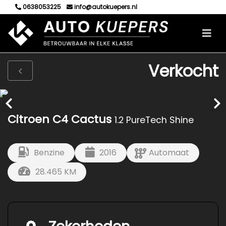
0638053225
info@autokuepers.nl
Verkocht
Citroen C4 Cactus
1.2 PureTech Shine
Benzine
2016
Automaat
28.465 KM