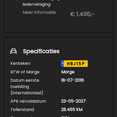
lederreiniging
• 3-staps lakcorrectie
Meer informatie
€ 1.495,-
• Keramische Coating (+/- 5 jaar)
• Demonteren en coaten wielen
• Spuiten wielnaven
Specificaties
Kenteken
HBJ15P
NL
BTW of Marge
Marge
Datum eerste
18-07-2016
toelating
(internationaal)
APK vervaldatum
23-05-2027
Tellerstand
28.465 KM