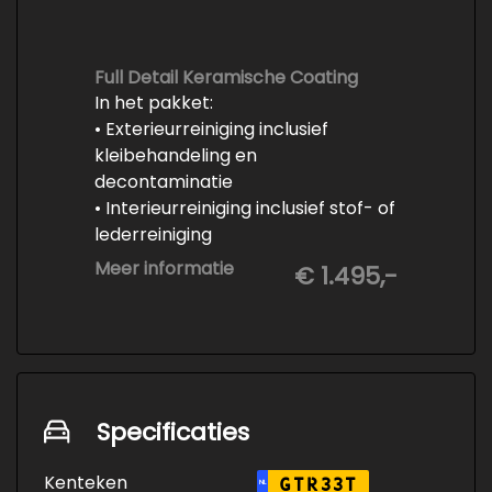
fabrieksvoorschrift
-Professioneel poetsen en
polijsten
Full Detail Keramische Coating
In het pakket:
• Exterieurreiniging inclusief
kleibehandeling en
decontaminatie
• Interieurreiniging inclusief stof- of
lederreiniging
• 3-staps lakcorrectie
Meer informatie
€ 1.495,-
• Keramische Coating (+/- 5 jaar)
• Demonteren en coaten wielen
• Spuiten wielnaven
Specificaties
Kenteken
GTR33T
NL