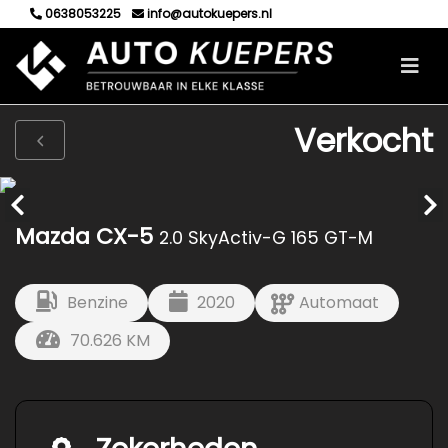
0638053225
info@autokuepers.nl
Verkocht
Mazda CX-5
2.0 SkyActiv-G 165 GT-M
Benzine
2020
Automaat
70.626 KM