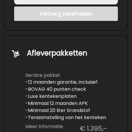
Verberg zekerheden
Afleverpakketten
Service pakket
-12 maanden garantie, inclusief:
-BOVAG 40 punten check
-Luxe kentekenplaten
-Minimaal 12 maanden APK
-Minimaal 20 liter brandstof
-Tenaamstelling van het kenteken
-Vrijwaren van de inruilauto
Meer informatie
€ 1.395,-
-Onderhoud conform