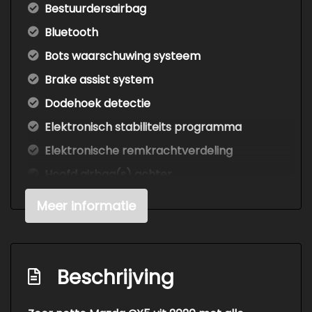
Bestuurdersairbag
Bluetooth
Bots waarschuwing systeem
Brake assist system
Dodehoek detectie
Elektronisch stabiliteits programma
Elektronische remkrachtverdeling
Hoofd airbag(s) achter
Hoofd airbag(s) voor
Meer informatie
Keyless start
Led mistlampen
Passagiersairbag
Beschrijving
Rijstrooksensor met correctie