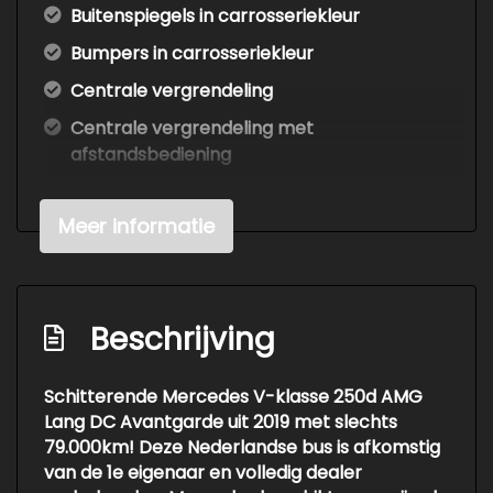
Buitenspiegels in carrosseriekleur
Bumpers in carrosseriekleur
Centrale vergrendeling
Centrale vergrendeling met
afstandsbediening
Chroom delen exterieur
Meer informatie
Dakrails
Dakspoiler
Dimlichten automatisch
Beschrijving
Elektrische schuifdeur(en)
Getint glas
Schitterende Mercedes V-klasse 250d AMG
Koplampen adaptief
Lang DC Avantgarde uit 2019 met slechts
79.000km! Deze Nederlandse bus is afkomstig
Led koplampen
van de 1e eigenaar en volledig dealer
Lichtmetalen velgen 19"