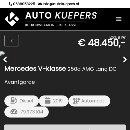
0638053225
info@autokuepers.nl
Excl. BTW
€ 48.450,-
Mercedes V-klasse
250d AMG Lang DC
Avantgarde
Diesel
2019
Automaat
79.973 KM