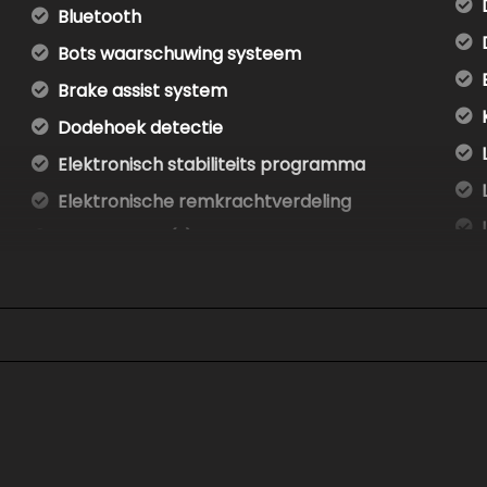
Bluetooth
Bots waarschuwing systeem
Brake assist system
Dodehoek detectie
Elektronisch stabiliteits programma
Elektronische remkrachtverdeling
Hoofd airbag(s) achter
Hoofd airbag(s) voor
Keyless start
Passagiersairbag
Rijstrooksensor met correctie
Zij airbag(s) voor