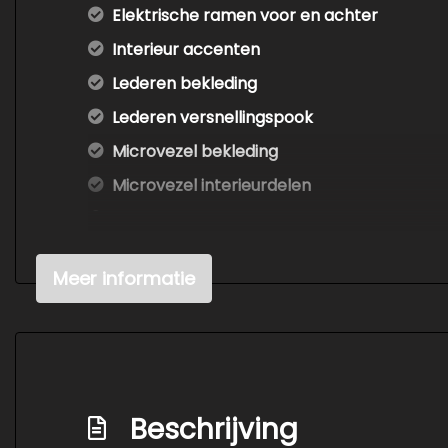
Elektrische ramen voor en achter
Interieur accenten
Lederen bekleding
Lederen versnellingspook
Microvezel bekleding
Microvezel interieurdelen
Passagiersstoel in hoogte verstelbaar
Stuur leder
Meer informatie
Stuur verstelbaar
Stuur verwarmd
Stuurbekrachtiging
Voorstoelen verwarmd
Beschrijving