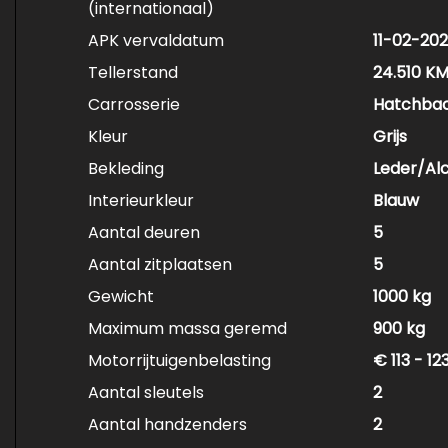
(internationaal)
APK vervaldatum
11-02-20
Tellerstand
24.510 K
Carrosserie
Hatchba
Kleur
Grijs
Bekleding
Leder/Al
Interieurkleur
Blauw
Aantal deuren
5
Aantal zitplaatsen
5
Gewicht
1000 kg
Maximum massa geremd
900 kg
Motorrijtuigenbelasting
€ 113 - 1
Aantal sleutels
2
Aantal handzenders
2