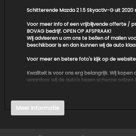
Schitterende Mazda 2 1.5 Skyactiv-G uit 2020
Voor meer info of een vrijblijvende offerte / 
BOVAG bedrijf. OPEN OP AFSPRAAK!
Wij adviseren u om ons te bellen of mailen v
beschikbaar is en dan kunnen wij de auto klaarz
Voor meer en betere foto's kijk op de websit
Kwaliteit is voor ons erg belangrijk. Wij kop
waardoor wij de auto's tegen scherpe prijzen
​​​​​​​We hebben ons uiterste best gedaan om 
ontleend aan de verstrekte informatie in de a
Meer informatie
belangrijk zijn en je beslissing zouden kunn