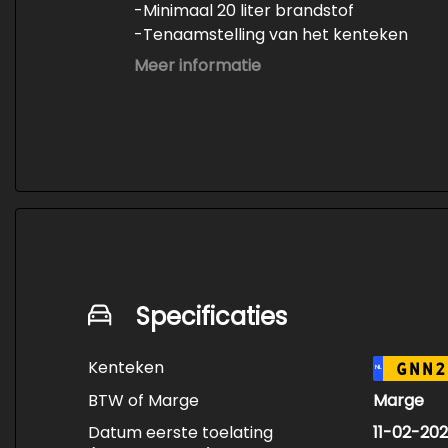
-Minimaal 20 liter brandstof
-Tenaamstelling van het kenteken
-Vrijwaren van de inruilauto
Meer informatie
-Onderhoud conform fabrieksvoorschri
-Professioneel poetsen en polijsten
Specificaties
Kenteken
GNN2
NL
BTW of Marge
Marge
Datum eerste toelating
11-02-20