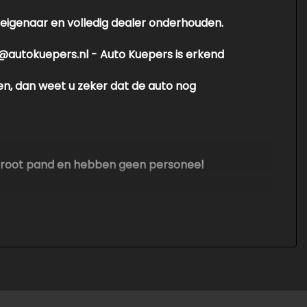
 eigenaar en volledig dealer onderhouden.
nfo@autokuepers.nl - Auto Kuepers is erkend
en, dan weet u zeker dat de auto nog
en groot pand en hebben geen personeel
. Er kunnen echter geen rechten worden
ontroleer altijd zelf de zaken welke voor jou
nvullende vragen.