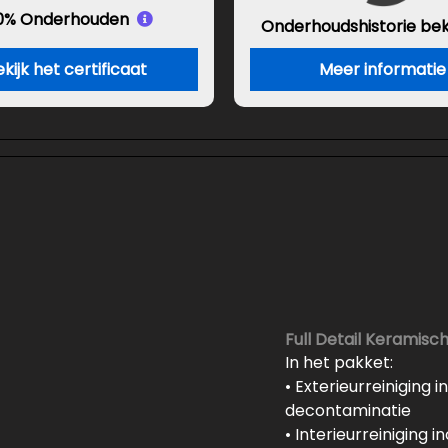
0% Onderhouden
Onderhouds
historie be
kijk het certificaat
Meer informatie
Full Detail Keramisc
In het pakket:
• Exterieurreiniging 
decontaminatie
• Interieurreiniging i