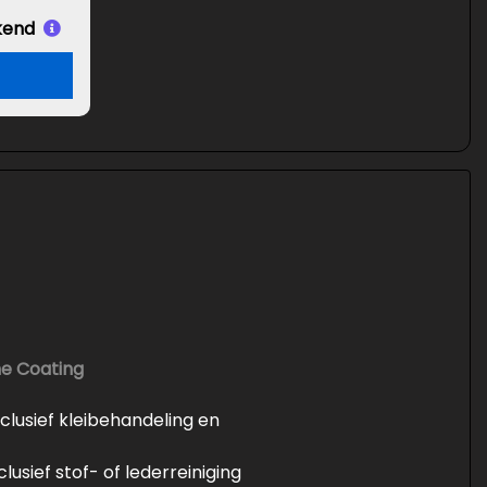
kend
he Coating
inclusief kleibehandeling en
nclusief stof- of lederreiniging