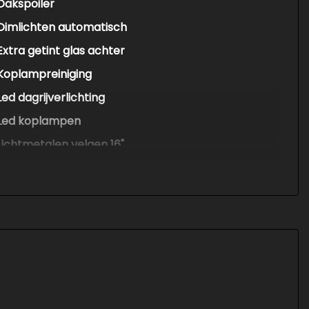
Dakspoiler
Dimlichten automatisch
Extra getint glas achter
Koplampreiniging
Led dagrijverlichting
Led koplampen
Lichtmetalen velgen 16"
Parkeersensor achter
Side-skirts
Voorspoiler