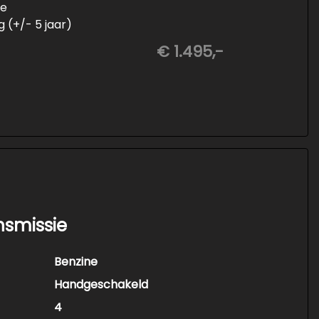
ie
 (+/- 5 jaar)
aten wielen
€ 1.495,-
nsmissie
Benzine
Handgeschakeld
4