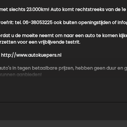
 met slechts 23.000km! Auto komt rechtstreeks van de 1e
proefrit: tel. 06-38053225 ook buiten openingstijden of i
oordat u de moeite neemt om naar een auto te komen kijk
etten voor een vrijblijvende testrit.
e http://www.autokuepers.nl
en auto's in tegen betaalbare prijzen, hebben geen duur 
 kunnen aanbieden!
alle informatie in deze advertentie correct weer te geven
dvertentie. Vertrouw niet alleen op deze informatie maar c
en beïnvloeden. Neem contact op met de verkoper voor aa