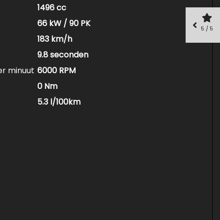
1496 cc
66 kW / 90 PK
5 / 5
183 km/h
9.8 seconden
er minuut
6000 RPM
0 Nm
5.3 l/100km