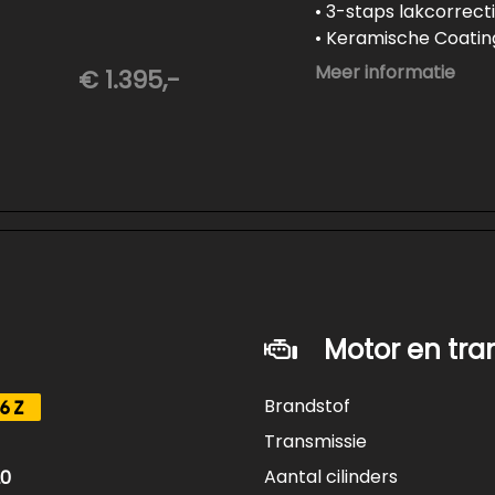
• 3-staps lakcorrect
• Keramische Coating
• Demonteren en co
Meer informatie
€ 1.395,-
ft
• Spuiten wielnaven
Motor en tra
Brandstof
6Z
Transmissie
Aantal cilinders
20