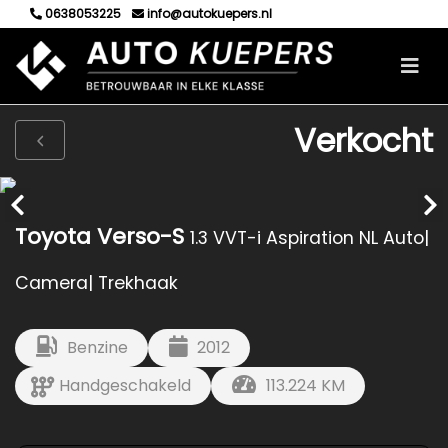
0638053225
info@autokuepers.nl
Verkocht
Toyota Verso-S
1.3 VVT-i Aspiration NL Auto|
Camera| Trekhaak
Benzine
2012
Handgeschakeld
113.224 KM