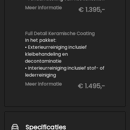
-Vrijwaren van de inruilauto
Meer informatie
€ 1.395,-
-Onderhoud conform
fabrieksvoorschrift
-Professioneel poetsen en
polijsten
Full Detail Keramische Coating
In het pakket:
• Exterieurreiniging inclusief
kleibehandeling en
decontaminatie
• Interieurreiniging inclusief stof- of
lederreiniging
• 3-staps lakcorrectie
Meer informatie
€ 1.495,-
• Keramische Coating (+/- 5 jaar)
• Demonteren en coaten wielen
• Spuiten wielnaven
Specificaties