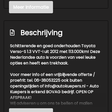
Tractie controle systeem (tcs)
Meer informatie
Interieur
Achterbank in delen neerklapbaar
Beschrijving
Armsteun achter
Armsteun voor
Schitterende en goed onderhouden Toyota
Verso-S 1.3 VVT-i uit 2012 met 113.000km! Deze
Bestuurdersstoel in hoogte verstelbaar
Nederlandse auto is voorzien van veel leuke
Electronic climate controle
opties en heeft een trekhaak.
Elektrische ramen voor
Voor meer info of een vrijblijvende offerte /
Lederen versnellingspook
proefrit: tel. 06-38053225 ook buiten
Stuur leder
openingstijden of info@autokuepers.nl - Auto
Kuepers is erkend BOVAG bedrijf. OPEN OP
Stuur verstelbaar
AFSPRAAK!
Stuurbekrachtiging
Wij adviseren u om ons te bellen of mailen
voordat u de moeite neemt om naar een auto