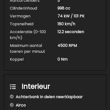
Aantal cilinders
3
Cilinderinhoud
998 cc
Vermogen
74 kW / 101 PK
Topsnelheid
180 km/h
Acceleratie (0-100
12.2 seconden
km/h)
Maximum aantal
4500 RPM
toeren per minuut
Koppel
0 Nm
Interieur
Achterbank in delen neerklapbaar
Airco