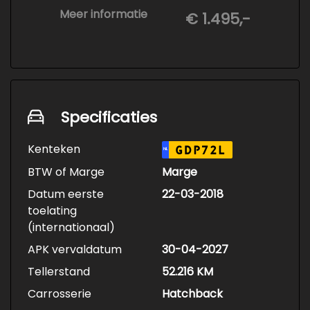
• 3-staps lakcorrectie
Meer informatie
€ 1.495,-
• Keramische Coating (+/- 5 jaar)
• Demonteren en coaten wielen
• Spuiten wielnaven
Specificaties
Kenteken
GDP72L
NL
BTW of Marge
Marge
Datum eerste
22-03-2018
toelating
(internationaal)
APK vervaldatum
30-04-2027
Tellerstand
52.216 KM
Carrosserie
Hatchback