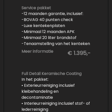
Service pakket
-12 maanden garantie, inclusief:
-BOVAG 40 punten check
-Luxe kentekenplaten
-Minimaal 12 maanden APK
-Minimaal 20 liter brandstof
-Tenaamstelling van het kenteken
-Vrijwaren van de inruilauto
Meer informatie
€ 1.395,-
-Onderhoud conform
fabrieksvoorschrift
-Professioneel poetsen en
polijsten
Full Detail Keramische Coating
In het pakket:
• Exterieurreiniging inclusief
kleibehandeling en
decontaminatie
• Interieurreiniging inclusief stof- of
lederreiniging