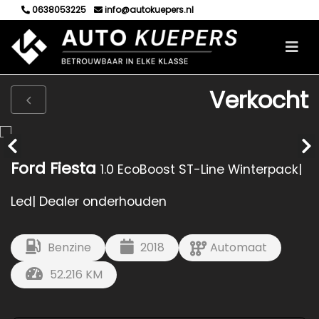
0638053225
info@autokuepers.nl
Verkocht
Ford Fiesta
1.0 EcoBoost ST-Line Winterpack|
Led| Dealer onderhouden
Benzine
2018
Automaat
52.216 KM