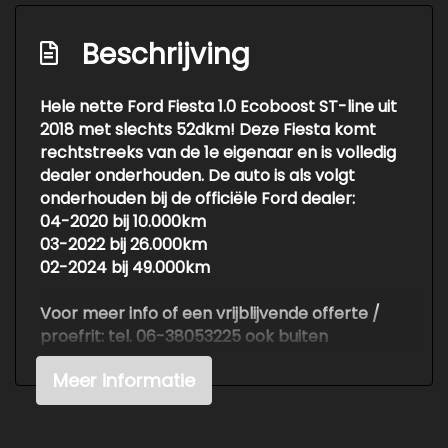
Stuurbekrachtiging snelheidsafhankelijk
Voorstoelen verwarmd
Beschrijving
Overige
Hele nette Ford Fiesta 1.0 Ecoboost ST-line uit
2018 met slechts 52dkm! Deze Fiesta komt
Airbag bestuurder
rechtstreeks van de 1e eigenaar en is volledig
Airbag passagier
dealer onderhouden. De auto is als volgt
Airbag(s) hoofd achter
onderhouden bij de officiële Ford dealer:
04-2020 bij 10.000km
Airbag(s) hoofd voor
03-2022 bij 26.000km
Airbag(s) side voor
02-2024 bij 49.000km
Anti blokkeer systeem (abs)
Voor meer info of een vrijblijvende offerte /
Autotelefoonvoorbereiding met bluetooth
proefrit: tel. 06-38053225 ook buiten
openingstijden of info@autokuepers.nl - Auto
Brake assist system
Meer informatie
Kuepers is erkend BOVAG bedrijf. OPEN OP
Connected services
AFSPRAAK!
Wij adviseren u om ons te bellen of mailen
Dab-ontvanger