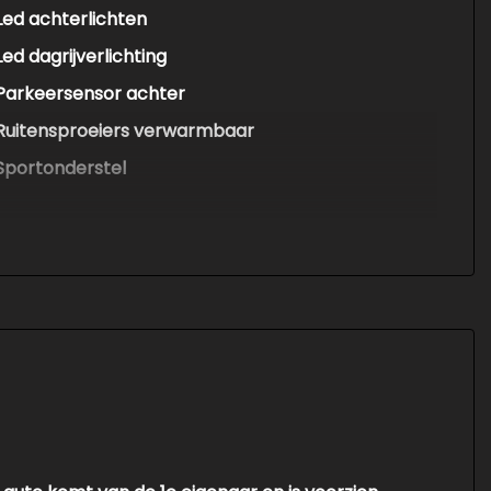
Led achterlichten
Led dagrijverlichting
Parkeersensor achter
Ruitensproeiers verwarmbaar
Sportonderstel
Warmtewerende voorruit