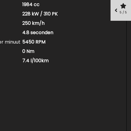
1984 cc
5 / 5
228 kW / 310 PK
250 km/h
4.8 seconden
er minuut
5450 RPM
0 Nm
7.4 l/100km