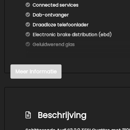
Connected services
Dab-ontvanger
Draadloze telefoonlader
Electronic brake distribution (ebd)
Geluidwerend glas
Keyless start
Metallic lak
Meer informatie
Rijstrooksensor met correctie
S line exterieur
Schakelpaddles
Stuurhulp
Beschrijving
Telefoonintegratie premium
Tractie controle systeem (tcs)