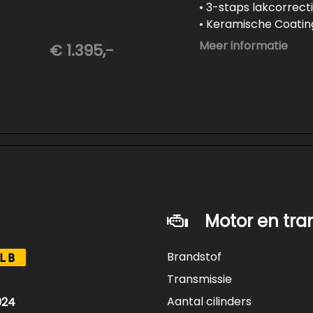
• 3-staps lakcorrect
• Keramische Coating
• Demonteren en co
Meer informatie
€ 1.395,-
ft
• Spuiten wielnaven
Motor en tra
Brandstof
LB
Transmissie
Aantal cilinders
024