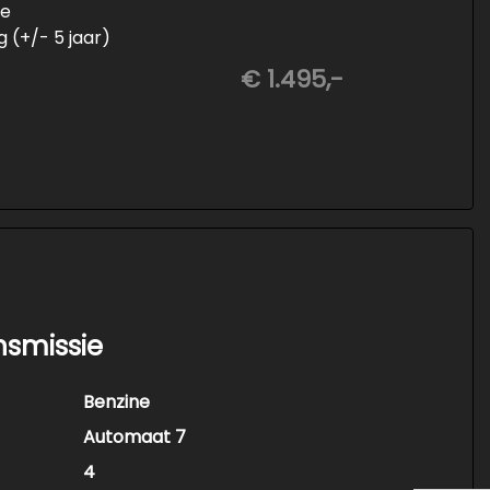
ie
 (+/- 5 jaar)
aten wielen
€ 1.495,-
nsmissie
Benzine
Automaat 7
4