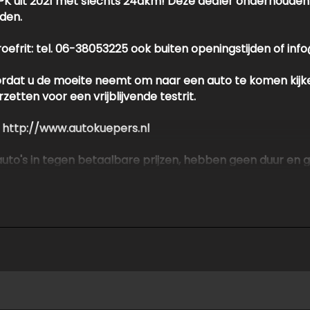
0PK uit 2021 met slechts 24dkm! Deze dealer onderhouden 
den.
proefrit: tel. 06-38053225 ook buiten openingstijden of i
oordat u de moeite neemt om naar een auto te komen kijk
etten voor een vrijblijvende testrit.
e http://www.autokuepers.nl
en auto's in tegen betaalbare prijzen, hebben geen duur 
 kunnen aanbieden!
alle informatie in deze advertentie correct weer te geven
dvertentie. Vertrouw niet alleen op deze informatie maar c
en beïnvloeden. Neem contact op met de verkoper voor aa