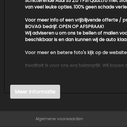
Schitterende Audi S3 2.0 TFSI Quattro met 31
Uitwijk assistent
van veel leuke opties. 100% geen schade verle
Variabele stuuroverbrenging
Voor meer info of een vrijblijvende offerte / 
Volledig digitaal instrumentenpaneel
BOVAG bedrijf. OPEN OP AFSPRAAK!
Wij adviseren u om ons te bellen of mailen v
beschikbaar is en dan kunnen wij de auto klaarz
Voor meer en betere foto's kijk op de websit
Kwaliteit is voor ons erg belangrijk. Wij kop
waardoor wij de auto's tegen scherpe prijzen
​​​​​​​We hebben ons uiterste best gedaan om 
Meer informatie
ontleend aan de verstrekte informatie in de a
belangrijk zijn en je beslissing zouden kunn
Algemene voorwaarden