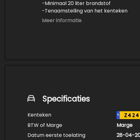
-Minimaal 20 liter brandstof
-Tenaamstelling van het kenteken
-Vrijwaren van de inruilauto
Meer informatie
-Onderhoud conform fabrieksvoorschri
-Professioneel poetsen en polijsten
Specificaties
Kenteken
Z424
NL
BTW of Marge
Marge
Datum eerste toelating
28-04-2