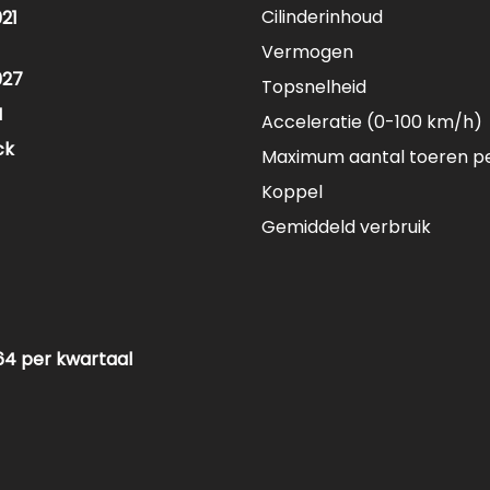
Cilinderinhoud
21
Vermogen
027
Topsnelheid
M
Acceleratie (0-100 km/h)
ck
Maximum aantal toeren p
Koppel
Gemiddeld verbruik
64 per kwartaal