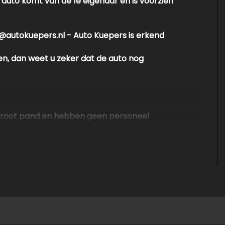
auto komt van de 1e eigenaar en is voorzien
nfo@autokuepers.nl - Auto Kuepers is erkend
en, dan weet u zeker dat de auto nog
en groot pand en hebben geen personeel
. Er kunnen echter geen rechten worden
ontroleer altijd zelf de zaken welke voor jou
nvullende vragen.