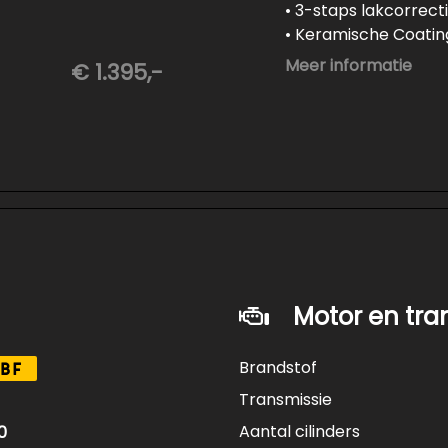
• 3-staps lakcorrect
• Keramische Coating
• Demonteren en co
Meer informatie
€ 1.395,-
ft
• Spuiten wielnaven
Motor en tra
Brandstof
BF
Transmissie
Aantal cilinders
0