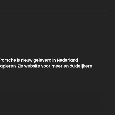
Trekhaak elektrisch bedienbaar
Warmtewerend glas
Interieur
Achterbank in delen neerklapbaar
Achterbank verwarmd
Armsteun achter
Porsche is nieuw geleverd in Nederland
Cruise control adaptief
apieren. Zie website voor meer en duidelijkere
Electronic climate controle
Elektrisch verstelbare stoel(en) met
geheugen
Lederen bekleding
Sportstoelen
Sportstuur