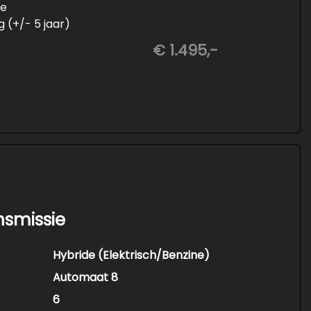
ie
 (+/- 5 jaar)
aten wielen
€ 1.495,-
nsmissie
Hybride (Elektrisch/Benzine)
Automaat 8
6