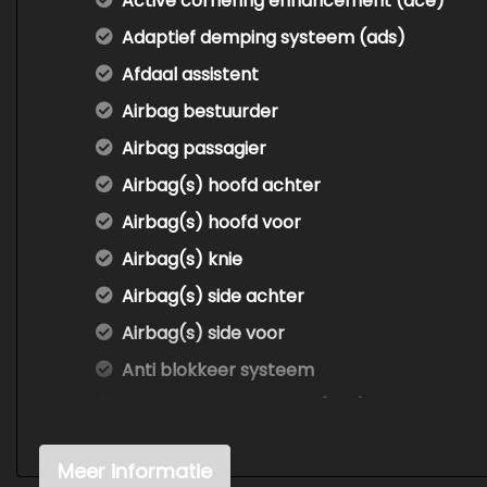
Active cornering enhancement (ace)
Adaptief demping systeem (ads)
Afdaal assistent
Airbag bestuurder
Airbag passagier
Airbag(s) hoofd achter
Airbag(s) hoofd voor
Airbag(s) knie
Airbag(s) side achter
Airbag(s) side voor
Anti blokkeer systeem
Anti blokkeer systeem (abs)
Audio installatie high-end
Meer informatie
Automatische niveauregeling