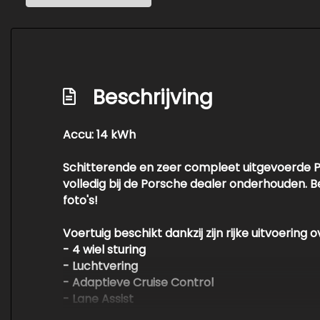
Binnen/buitenspiegel automatisch dimme
Bots waarschuwing systeem
Brake assist system
Beschrijving
Connected services
Dab-ontvanger
Accu:
14 kWh
Dodehoek detector
Elektrisch verstelbare bestuurdersstoel 
Schitterende en zeer compleet uitgevoerde Po
volledig bij de Porsche dealer onderhouden. B
Entertainment system
foto's!
Hill hold-functie
Voertuig beschikt dankzij zijn rijke uitvoering o
Lichtmetalen velgen 22"
- 4 wiel sturing
Luchtvering
- Luchtvering
- Adaptieve Cruise Control
Metallic lak
- Lane Assist
Navigatie-systeem full map + hard disk
- Trekhaak Elektrisch uitklapbaar