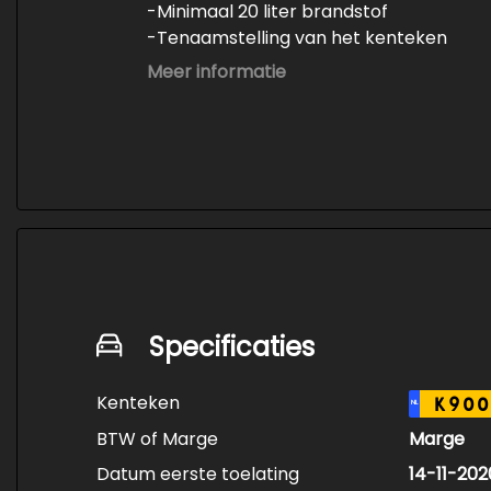
-Minimaal 20 liter brandstof
-Tenaamstelling van het kenteken
-Vrijwaren van de inruilauto
Meer informatie
-Onderhoud conform fabrieksvoorschri
-Professioneel poetsen en polijsten
Specificaties
Kenteken
K900
NL
BTW of Marge
Marge
Datum eerste toelating
14-11-202