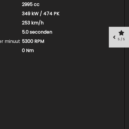
2995 cc
349 kW / 474 PK
253 km/h
5.0 seconden
5 / 5
er minuut
5300 RPM
0 Nm