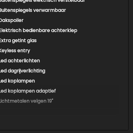
Buitenspiegels elektrisch verstelbaar
Buitenspiegels verwarmbaar
Dakspoiler
Elektrisch bedienbare achterklep
Extra getint glas
Keyless entry
Led achterlichten
Led dagrijverlichting
Led koplampen
Led koplampen adaptief
Lichtmetalen velgen 19"
Parkeersensor voor en achter
Premium kleur
Sluitbekrachtiging